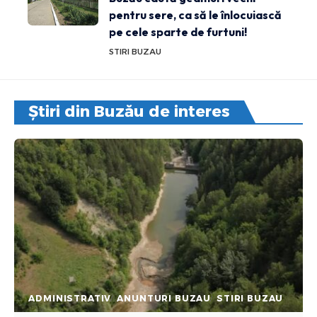
pentru sere, ca să le înlocuiască
pe cele sparte de furtuni!
STIRI BUZAU
Știri din Buzău de interes
ADMINISTRATIV
ANUNTURI BUZAU
STIRI BUZAU