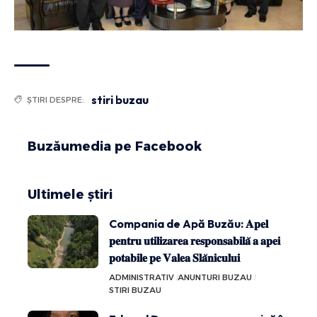
stiri buzau
ȘTIRI DESPRE:
Buzăumedia pe Facebook
Ultimele știri
Compania de Apă Buzău: 𝐀𝐩𝐞𝐥
𝐩𝐞𝐧𝐭𝐫𝐮 𝐮𝐭𝐢𝐥𝐢𝐳𝐚𝐫𝐞𝐚 𝐫𝐞𝐬𝐩𝐨𝐧𝐬𝐚𝐛𝐢𝐥𝐚̆ 𝐚 𝐚𝐩𝐞𝐢
𝐩𝐨𝐭𝐚𝐛𝐢𝐥𝐞 𝐩𝐞 𝐕𝐚𝐥𝐞𝐚 𝐒𝐥𝐚̆𝐧𝐢𝐜𝐮𝐥𝐮𝐢
ADMINISTRATIV
ANUNTURI BUZAU
STIRI BUZAU