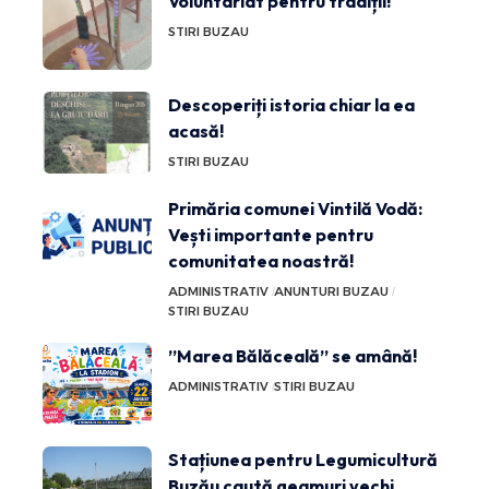
Voluntariat pentru tradiții!
STIRI BUZAU
Descoperiți istoria chiar la ea
acasă!
STIRI BUZAU
Primăria comunei Vintilă Vodă:
Vești importante pentru
comunitatea noastră!
ADMINISTRATIV
ANUNTURI BUZAU
STIRI BUZAU
”Marea Bălăceală” se amână!
ADMINISTRATIV
STIRI BUZAU
Stațiunea pentru Legumicultură
Buzău caută geamuri vechi