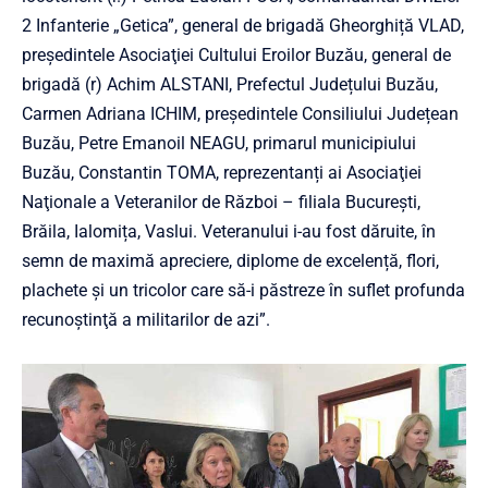
2 Infanterie „Getica”, general de brigadă Gheorghiță VLAD,
preşedintele Asociaţiei Cultului Eroilor Buzău, general de
brigadă (r) Achim ALSTANI, Prefectul Județului Buzău,
Carmen Adriana ICHIM, președintele Consiliului Județean
Buzău, Petre Emanoil NEAGU, primarul municipiului
Buzău, Constantin TOMA, reprezentanți ai Asociaţiei
Naţionale a Veteranilor de Război – filiala București,
Brăila, Ialomița, Vaslui. Veteranului i-au fost dăruite, în
semn de maximă apreciere, diplome de excelență, flori,
plachete și un tricolor care să-i păstreze în suflet profunda
recunoştinţă a militarilor de azi”.