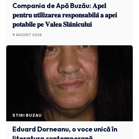
Compania de Apă Buzău: 𝐀𝐩𝐞𝐥
𝐩𝐞𝐧𝐭𝐫𝐮 𝐮𝐭𝐢𝐥𝐢𝐳𝐚𝐫𝐞𝐚 𝐫𝐞𝐬𝐩𝐨𝐧𝐬𝐚𝐛𝐢𝐥𝐚̆ 𝐚 𝐚𝐩𝐞𝐢
𝐩𝐨𝐭𝐚𝐛𝐢𝐥𝐞 𝐩𝐞 𝐕𝐚𝐥𝐞𝐚 𝐒𝐥𝐚̆𝐧𝐢𝐜𝐮𝐥𝐮𝐢
9 AUGUST 2026
STIRI BUZAU
Eduard Dorneanu, o voce unică în
literatura contemporană