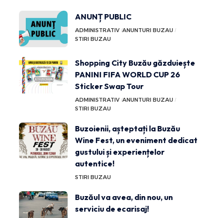
ANUNȚ PUBLIC
ADMINISTRATIV
ANUNTURI BUZAU
STIRI BUZAU
Shopping City Buzău găzduiește
PANINI FIFA WORLD CUP 26
Sticker Swap Tour
ADMINISTRATIV
ANUNTURI BUZAU
STIRI BUZAU
Buzoienii, așteptați la Buzău
Wine Fest, un eveniment dedicat
gustului și experiențelor
autentice!
STIRI BUZAU
Buzăul va avea, din nou, un
serviciu de ecarisaj!