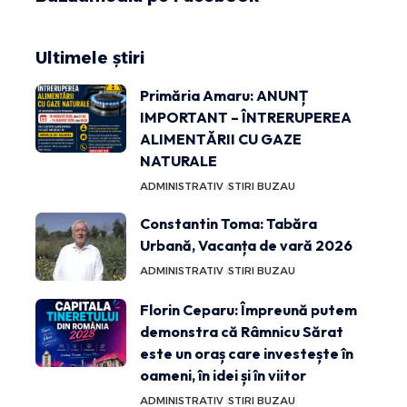
Ultimele știri
Primăria Amaru: ANUNȚ
IMPORTANT – ÎNTRERUPEREA
ALIMENTĂRII CU GAZE
NATURALE
ADMINISTRATIV
STIRI BUZAU
Constantin Toma: Tabăra
Urbană, Vacanța de vară 2026
ADMINISTRATIV
STIRI BUZAU
Florin Ceparu: Împreună putem
demonstra că Râmnicu Sărat
este un oraș care investește în
oameni, în idei și în viitor
ADMINISTRATIV
STIRI BUZAU