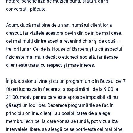
hotare, beneficiază de muzică bună, sfaturi, dar și
conversații plăcute.
Acum, după mai bine de un an, numărul clienților a
crescut, iar vizitele acestora devin din ce în ce mai dese,
cei mai mulți dintre aceștia revenind chiar și de două –
trei ori lunar. Cei de la House of Barbers știu că aspectul
fizic este mai mult decât o etichetă socială, iar fiecare
client este tratat cu respect și mare interes.
În plus, salonul vine și cu un program unic în Buzău: cei 7
frizeri lucrează în fiecare zi a săptămănii, de la 9:00 la
21:00, motiv pentru care este aproape imposibil să nu
găsești un loc liber. Deoarece programările se fac în
principiu online, clienții au posibilitatea de a alege
membrul echipei la care vor să se tundă, pot vizualiza
intervalele libere, să aleagă ce se potrivește cel mai bine