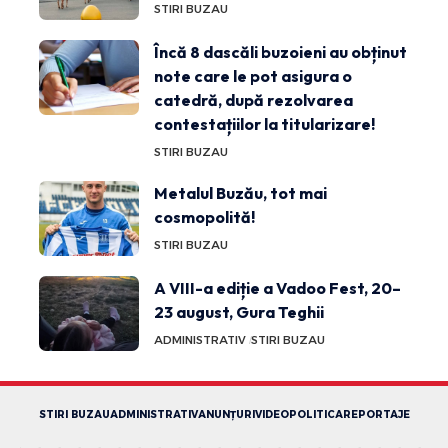
STIRI BUZAU
Încă 8 dascăli buzoieni au obținut
note care le pot asigura o
catedră, după rezolvarea
contestațiilor la titularizare!
STIRI BUZAU
Metalul Buzău, tot mai
cosmopolită!
STIRI BUZAU
A VIII-a ediție a Vadoo Fest, 20–
23 august, Gura Teghii
ADMINISTRATIV
STIRI BUZAU
STIRI BUZAU
ADMINISTRATIV
ANUNȚURI
VIDEO
POLITICA
REPORTAJE