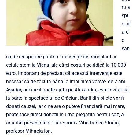
ru a
spu
s că
are
o
șan
să de recuperare printr-o intervenție de transplant cu
celule stem la Viena, ale cărei costuri se ridică la 10.000
euro. Important de precizat că această intervenție este
necesar să fie făcută până la împlinirea vârstei de 7 ani.
Așadar, oricine îl poate ajuta pe Alexandru, este invitat să
ia parte la spectacolul de Crăciun. Banii din bilete vor fi
donați cauzei, iar cine are o putere financiară mai mare,
poate face direct donații în urna pregătită pentru caz, a
anunțat președintele Club Sportiv Vibe Dance Studio,
profesor Mihaela Ion.