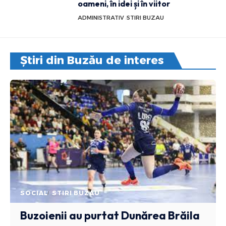
oameni, în idei și în viitor
ADMINISTRATIV
STIRI BUZAU
Știri din Buzău de interes
SOCIAL
STIRI BUZAU
Buzoienii au purtat Dunărea Brăila