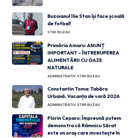
Buzoianul Ilie Stan își face școală
de fotbal!
STIRI BUZAU
Primăria Amaru: ANUNȚ
IMPORTANT – ÎNTRERUPEREA
ALIMENTĂRII CU GAZE
NATURALE
ADMINISTRATIV
STIRI BUZAU
Constantin Toma: Tabăra
Urbană, Vacanța de vară 2026
ADMINISTRATIV
STIRI BUZAU
Florin Ceparu: Împreună putem
demonstra că Râmnicu Sărat
este un oraș care investește în