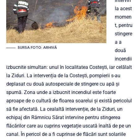
intervin
la acest
momen
t, pentru
stingere
a a
SURSA FOTO: ARHIVĂ
două
incendii
izbucnite simultan: unul în localitatea Costești, iar celălalt
la Ziduri. La intervenția de la Costești, pompierii s-au
deplasat cu două autospeciale de stingere cu apă și
spumă. Zona unde a izbucnit incendiul este foarte
aproape de o cultură de floarea soarelui și există pericolul
să fie afectată. La cealaltă intervenție, de la Ziduri, un
echipaj din Râmnicu Sărat intervine pentru stingerea
flăcărilor care au cuprins vegetație uscată înaltă de pe un
canal. În pericol de a fi cuprinse de flăcări sunt solariile