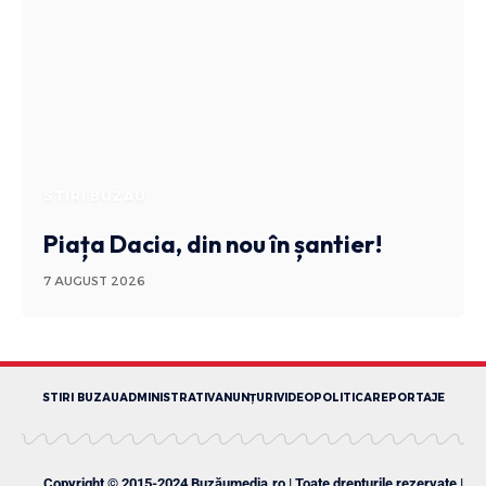
STIRI BUZAU
Piața Dacia, din nou în șantier!
7 AUGUST 2026
STIRI BUZAU
ADMINISTRATIV
ANUNȚURI
VIDEO
POLITICA
REPORTAJE
Copyright © 2015-2024 Buzăumedia.ro | Toate drepturile rezervate |