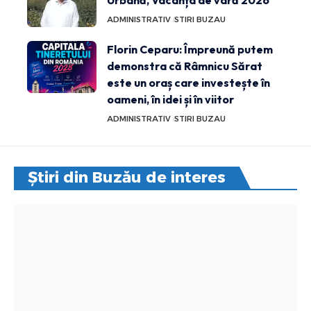
Urbană, Vacanța de vară 2026
ADMINISTRATIV
STIRI BUZAU
Florin Ceparu: Împreună putem
demonstra că Râmnicu Sărat
este un oraș care investește în
oameni, în idei și în viitor
ADMINISTRATIV
STIRI BUZAU
Știri din Buzău de interes