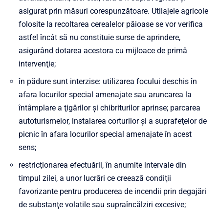
asigurat prin măsuri corespunzătoare. Utilajele agricole
folosite la recoltarea cerealelor păioase se vor verifica
astfel încât să nu constituie surse de aprindere,
asigurând dotarea acestora cu mijloace de primă
intervenţie;
în pădure sunt interzise: utilizarea focului deschis în
afara locurilor special amenajate sau aruncarea la
întâmplare a ţigărilor şi chibriturilor aprinse; parcarea
autoturismelor, instalarea corturilor şi a suprafeţelor de
picnic în afara locurilor special amenajate în acest
sens;
restricţionarea efectuării, în anumite intervale din
timpul zilei, a unor lucrări ce creează condiţii
favorizante pentru producerea de incendii prin degajări
de substanţe volatile sau supraîncălziri excesive;