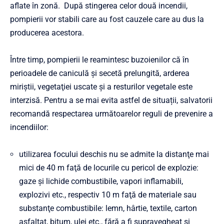
aflate în zonă. După stingerea celor două incendii,
pompierii vor stabili care au fost cauzele care au dus la
producerea acestora.
Între timp, pompierii le reamintesc buzoienilor că în
perioadele de caniculă şi secetă prelungită, arderea
miriştii, vegetaţiei uscate şi a resturilor vegetale este
interzisă. Pentru a se mai evita astfel de situații, salvatorii
recomandă respectarea următoarelor reguli de prevenire a
incendiilor:
utilizarea focului deschis nu se admite la distanţe mai
mici de 40 m faţă de locurile cu pericol de explozie:
gaze şi lichide combustibile, vapori inflamabili,
explozivi etc., respectiv 10 m faţă de materiale sau
substanţe combustibile: lemn, hârtie, textile, carton
asfaltat, bitum, ulei etc., fără a fi supravegheat şi