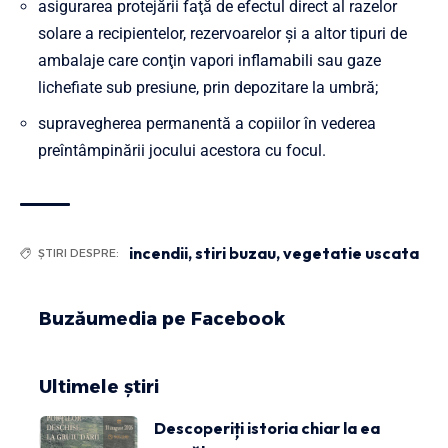
asigurarea protejării faţă de efectul direct al razelor
solare a recipientelor, rezervoarelor şi a altor tipuri de
ambalaje care conţin vapori inflamabili sau gaze
lichefiate sub presiune, prin depozitare la umbră;
supravegherea permanentă a copiilor în vederea
preîntâmpinării jocului acestora cu focul.
incendii
,
stiri buzau
,
vegetatie uscata
ȘTIRI DESPRE:
Buzăumedia pe Facebook
Ultimele știri
Descoperiți istoria chiar la ea