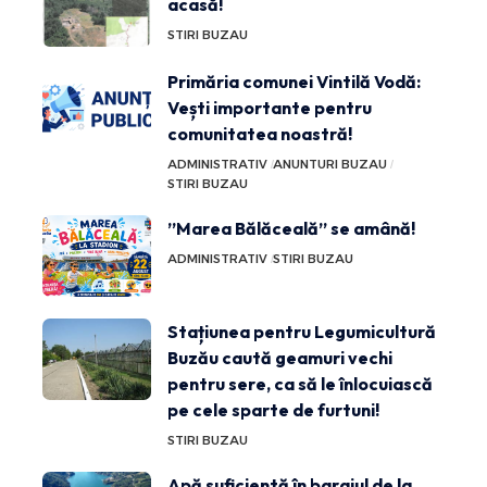
acasă!
STIRI BUZAU
Primăria comunei Vintilă Vodă:
Vești importante pentru
comunitatea noastră!
ADMINISTRATIV
ANUNTURI BUZAU
STIRI BUZAU
”Marea Bălăceală” se amână!
ADMINISTRATIV
STIRI BUZAU
Stațiunea pentru Legumicultură
Buzău caută geamuri vechi
pentru sere, ca să le înlocuiască
pe cele sparte de furtuni!
STIRI BUZAU
Apă suficientă în barajul de la