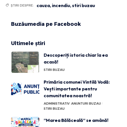
cauza
,
incendiu
,
stiri buzau
ȘTIRI DESPRE:
Buzăumedia pe Facebook
Ultimele știri
Descoperiți istoria chiar la ea
acasă!
STIRI BUZAU
Primăria comunei Vintilă Vodă:
Vești importante pentru
comunitatea noastră!
ADMINISTRATIV
ANUNTURI BUZAU
STIRI BUZAU
”Marea Bălăceală” se amână!