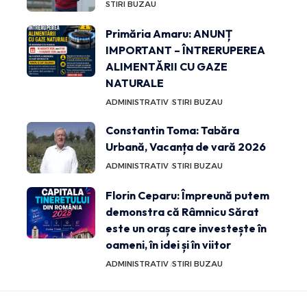
STIRI BUZAU
Primăria Amaru: ANUNȚ
IMPORTANT – ÎNTRERUPEREA
ALIMENTĂRII CU GAZE
NATURALE
ADMINISTRATIV
STIRI BUZAU
Constantin Toma: Tabăra
Urbană, Vacanța de vară 2026
ADMINISTRATIV
STIRI BUZAU
Florin Ceparu: Împreună putem
demonstra că Râmnicu Sărat
este un oraș care investește în
oameni, în idei și în viitor
ADMINISTRATIV
STIRI BUZAU