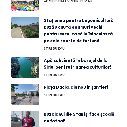
ADMINISTRATIV
STIRI BUZAU
Stațiunea pentru Legumicultură
Buzău caută geamuri vechi
pentru sere, ca să le înlocuiască
pe cele sparte de furtuni!
STIRI BUZAU
Apă suficientă în barajul de la
Siriu, pentru irigarea culturilor!
STIRI BUZAU
Piața Dacia, din nou în șantier!
STIRI BUZAU
Buzoianul Ilie Stan își face școală
de fotbal!