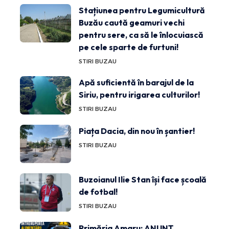
Stațiunea pentru Legumicultură
Buzău caută geamuri vechi
pentru sere, ca să le înlocuiască
pe cele sparte de furtuni!
STIRI BUZAU
Apă suficientă în barajul de la
Siriu, pentru irigarea culturilor!
STIRI BUZAU
Piața Dacia, din nou în șantier!
STIRI BUZAU
Buzoianul Ilie Stan își face școală
de fotbal!
STIRI BUZAU
Primăria Amaru: ANUNȚ