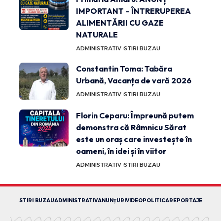
IMPORTANT – ÎNTRERUPEREA
ALIMENTĂRII CU GAZE
NATURALE
ADMINISTRATIV
STIRI BUZAU
Constantin Toma: Tabăra
Urbană, Vacanța de vară 2026
ADMINISTRATIV
STIRI BUZAU
Florin Ceparu: Împreună putem
demonstra că Râmnicu Sărat
este un oraș care investește în
oameni, în idei și în viitor
ADMINISTRATIV
STIRI BUZAU
STIRI BUZAU
ADMINISTRATIV
ANUNȚURI
VIDEO
POLITICA
REPORTAJE