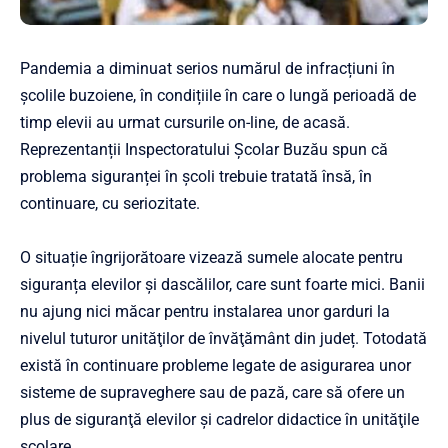
Pandemia a diminuat serios numărul de infracțiuni în
școlile buzoiene, în condițiile în care o lungă perioadă de
timp elevii au urmat cursurile on-line, de acasă.
Reprezentanții Inspectoratului Școlar Buzău spun că
problema siguranței în școli trebuie tratată însă, în
continuare, cu seriozitate.
O situație îngrijorătoare vizează sumele alocate pentru
siguranța elevilor și dascălilor, care sunt foarte mici. Banii
nu ajung nici măcar pentru instalarea unor garduri la
nivelul tuturor unităţilor de învăţământ din județ. Totodată
există în continuare probleme legate de asigurarea unor
sisteme de supraveghere sau de pază, care să ofere un
plus de siguranţă elevilor şi cadrelor didactice în unităţile
școlare.