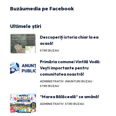
Buzăumedia pe Facebook
Ultimele știri
Descoperiți istoria chiar la ea
acasă!
STIRI BUZAU
Primăria comunei Vintilă Vodă:
Vești importante pentru
comunitatea noastră!
ADMINISTRATIV
ANUNTURI BUZAU
STIRI BUZAU
”Marea Bălăceală” se amână!
ADMINISTRATIV
STIRI BUZAU