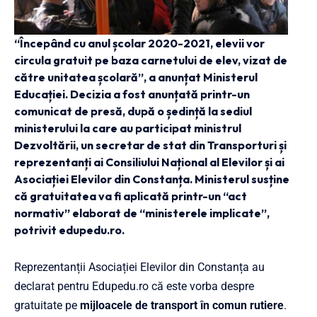
“Începând cu anul școlar 2020-2021, elevii vor
circula gratuit pe baza carnetului de elev, vizat de
către unitatea școlară”, a anunțat Ministerul
Educației. Decizia a fost anunțată printr-un
comunicat de presă, după o ședință la sediul
ministerului la care au participat ministrul
Dezvoltării, un secretar de stat din Transporturi și
reprezentanți ai Consiliului Național al Elevilor și ai
Asociației Elevilor din Constanța. Ministerul susține
că gratuitatea va fi aplicată printr-un “act
normativ” elaborat de “ministerele implicate”,
potrivit edupedu.ro.
Reprezentanții Asociației Elevilor din Constanța au
declarat pentru Edupedu.ro că este vorba despre
gratuitate pe
mijloacele de transport în comun rutiere
.