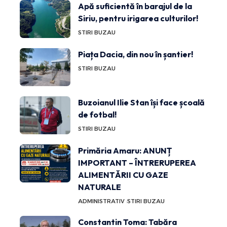
Apă suficientă în barajul de la
Siriu, pentru irigarea culturilor!
STIRI BUZAU
Piața Dacia, din nou în șantier!
STIRI BUZAU
Buzoianul Ilie Stan își face școală
de fotbal!
STIRI BUZAU
Primăria Amaru: ANUNȚ
IMPORTANT – ÎNTRERUPEREA
ALIMENTĂRII CU GAZE
NATURALE
ADMINISTRATIV
STIRI BUZAU
Constantin Toma: Tabăra