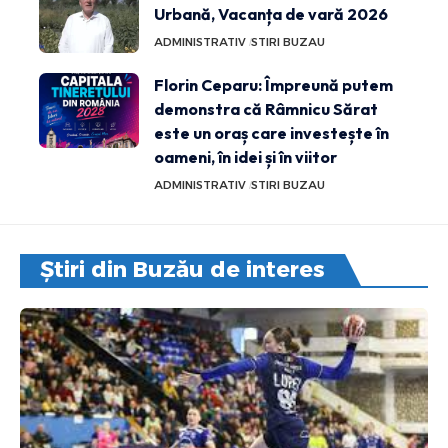
Urbană, Vacanța de vară 2026
ADMINISTRATIV
STIRI BUZAU
Florin Ceparu: Împreună putem
demonstra că Râmnicu Sărat
este un oraș care investește în
oameni, în idei și în viitor
ADMINISTRATIV
STIRI BUZAU
Știri din Buzău de interes