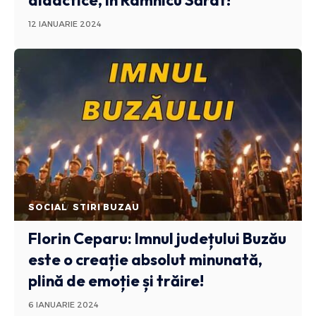
didactice, în Râmnicu Sărat!
12 IANUARIE 2024
SOCIAL
STIRI BUZAU
Florin Ceparu: Imnul județului Buzău
este o creație absolut minunată,
plină de emoție și trăire!
6 IANUARIE 2024