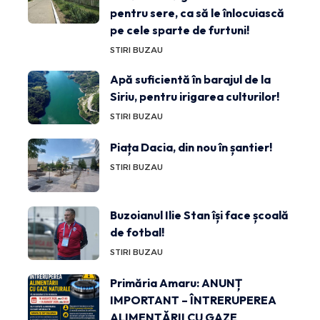
pentru sere, ca să le înlocuiască
pe cele sparte de furtuni!
STIRI BUZAU
Apă suficientă în barajul de la
Siriu, pentru irigarea culturilor!
STIRI BUZAU
Piața Dacia, din nou în șantier!
STIRI BUZAU
Buzoianul Ilie Stan își face școală
de fotbal!
STIRI BUZAU
Primăria Amaru: ANUNȚ
IMPORTANT – ÎNTRERUPEREA
ALIMENTĂRII CU GAZE