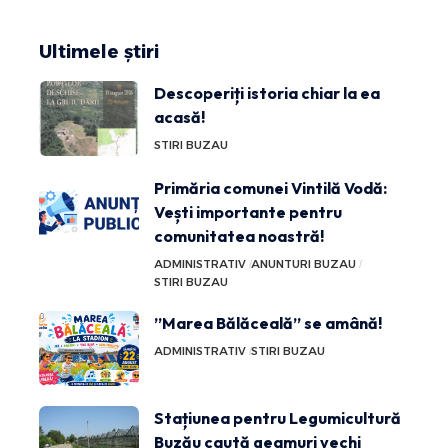
Ultimele știri
Descoperiți istoria chiar la ea
acasă!
STIRI BUZAU
Primăria comunei Vintilă Vodă:
Vești importante pentru
comunitatea noastră!
ADMINISTRATIV
ANUNTURI BUZAU
STIRI BUZAU
”Marea Bălăceală” se amână!
ADMINISTRATIV
STIRI BUZAU
Stațiunea pentru Legumicultură
Buzău caută geamuri vechi