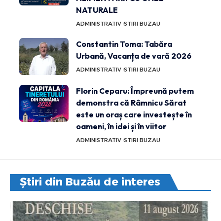
NATURALE
ADMINISTRATIV
STIRI BUZAU
Constantin Toma: Tabăra
Urbană, Vacanța de vară 2026
ADMINISTRATIV
STIRI BUZAU
Florin Ceparu: Împreună putem
demonstra că Râmnicu Sărat
este un oraș care investește în
oameni, în idei și în viitor
ADMINISTRATIV
STIRI BUZAU
Știri din Buzău de interes