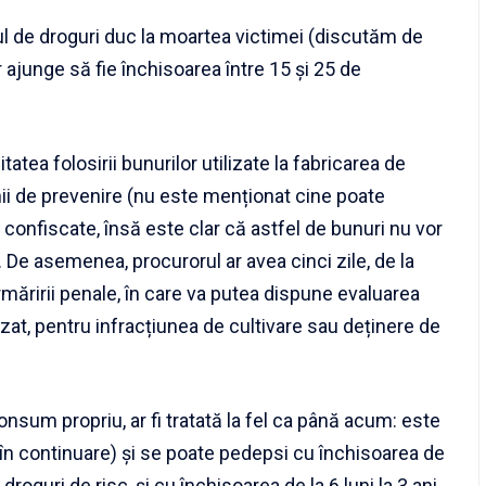
l de droguri duc la moartea victimei (discutăm de
 ajunge să fie închisoarea între 15 și 25 de
atea folosirii bunurilor utilizate la fabricarea de
ii de prevenire (nu este menționat cine poate
confiscate, însă este clar că astfel de bunuri nu vor
). De asemenea, procurorul ar avea cinci zile, de la
măririi penale, în care va putea dispune evaluarea
zat, pentru infracțiunea de cultivare sau deținere de
onsum propriu, ar fi tratată la fel ca până acum: este
l, în continuare) și se poate pedepsi cu închisoarea de
droguri de risc, și cu închisoarea de la 6 luni la 3 ani,