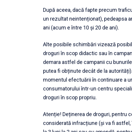
După aceea, dacă fapte precum traficu
un rezultat neintenționat), pedeapsa ar
ani (acum e între 10 și 20 de ani).
Alte posibile schimbări vizează posibilit
droguri în scop didactic sau în campan
demara astfel de campanii cu bunurile 
putea fi obținute decât de la autorități
momentul efectuării în continuare a ur
consumatorului într-un centru speciali
droguri în scop propriu.
Atenție! Deținerea de droguri, pentru c
considerată infracțiune (și va fi astfe
la 3 luni la 2 ani sau cu amendă, pentru 