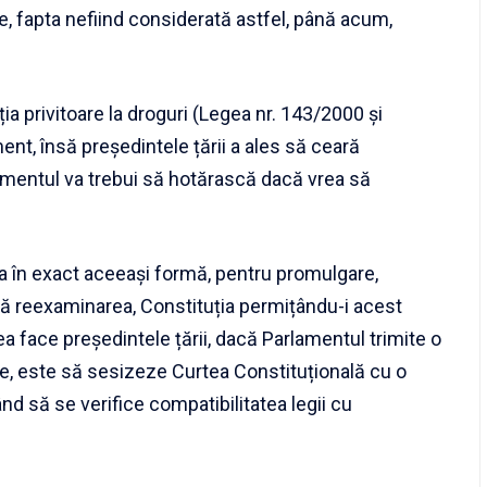
e, fapta nefiind considerată astfel, până acum,
ia privitoare la droguri
(Legea nr. 143/2000 și
ent, însă președintele țării
a ales să ceară
amentul va trebui să hotărască dacă vrea să
ea în exact aceeași formă, pentru promulgare,
ră reexaminarea, Constituția permițându-i acest
ea face președintele țării, dacă Parlamentul trimite o
re, este să sesizeze Curtea Constituțională cu o
nd să se verifice compatibilitatea legii cu