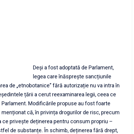
Deși a fost adoptată de Parlament,
legea care înăsprește sancțiunile
rea de „etnobotanice” fără autorizație nu va intra în
eședintele țării a cerut reexaminarea legii, ceea ce
 Parlament. Modificările propuse au fost foarte
e menționat că, în privința drogurilor de risc, precum
a ce privește deținerea pentru consum propriu –
stfel de substanțe. În schimb, deținerea fără drept,