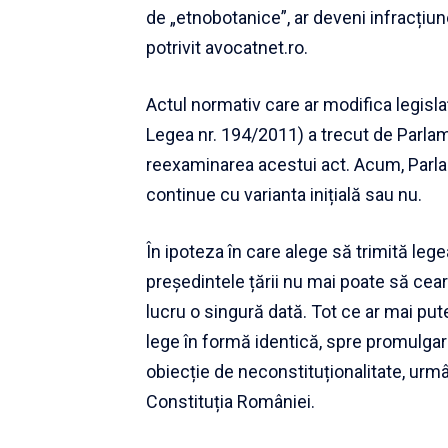
de „etnobotanice”, ar deveni infracțiun
potrivit avocatnet.ro.
Actul normativ care ar modifica legislaț
Legea nr. 194/2011) a trecut de Parlam
reexaminarea acestui act
. Acum, Parl
continue cu varianta inițială sau nu.
În ipoteza în care alege să trimită leg
președintele țării nu mai poate să cea
lucru o singură dată. Tot ce ar mai put
lege în formă identică, spre promulga
obiecție de neconstituționalitate, urmâ
Constituția României.