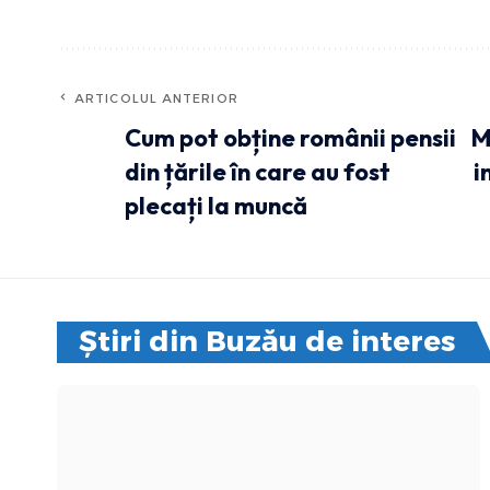
ARTICOLUL ANTERIOR
Cum pot obține românii pensii
M
din țările în care au fost
i
plecați la muncă
Știri din Buzău de interes