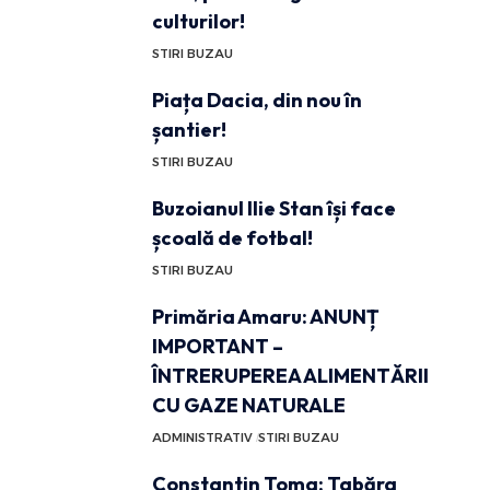
culturilor!
STIRI BUZAU
Piața Dacia, din nou în
șantier!
STIRI BUZAU
Buzoianul Ilie Stan își face
școală de fotbal!
STIRI BUZAU
Primăria Amaru: ANUNȚ
IMPORTANT –
ÎNTRERUPEREA ALIMENTĂRII
CU GAZE NATURALE
ADMINISTRATIV
STIRI BUZAU
Constantin Toma: Tabăra