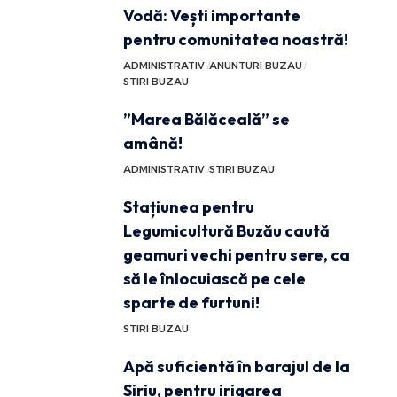
Vodă: Vești importante
pentru comunitatea noastră!
ADMINISTRATIV
ANUNTURI BUZAU
STIRI BUZAU
”Marea Bălăceală” se
amână!
ADMINISTRATIV
STIRI BUZAU
Stațiunea pentru
Legumicultură Buzău caută
geamuri vechi pentru sere, ca
să le înlocuiască pe cele
sparte de furtuni!
STIRI BUZAU
Apă suficientă în barajul de la
Siriu, pentru irigarea