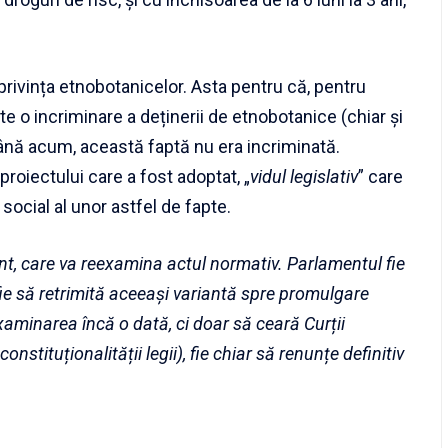
privința etnobotanicelor. Asta pentru că, pentru
e o incriminare a deținerii de etnobotanice (chiar și
ână acum, această faptă nu era incriminată.
proiectului
care a fost adoptat, „
vidul legislativ
” care
social al unor astfel de fapte.
nt, care va reexamina actul normativ. Parlamentul fie
fie să retrimită aceeași variantă spre promulgare
aminarea încă o dată, ci doar să ceară Curții
stituționalității legii), fie chiar să renunțe definitiv