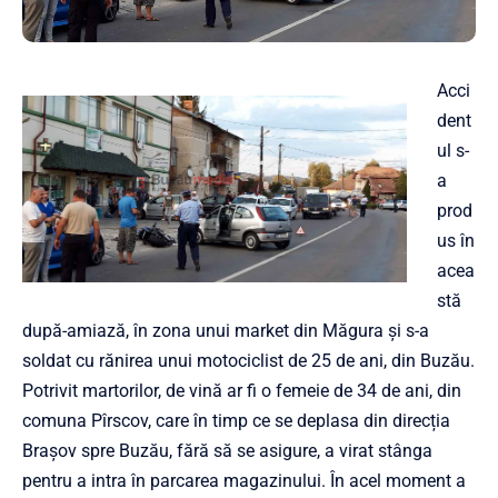
Acci
dent
ul s-
a
prod
us în
acea
stă
după-amiază, în zona unui market din Măgura și s-a
soldat cu rănirea unui motociclist de 25 de ani, din Buzău.
Potrivit martorilor, de vină ar fi o femeie de 34 de ani, din
comuna Pîrscov, care în timp ce se deplasa din direcția
Brașov spre Buzău, fără să se asigure, a virat stânga
pentru a intra în parcarea magazinului. În acel moment a