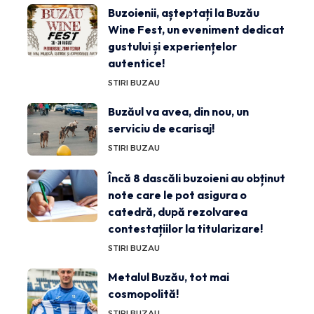
Buzoienii, așteptați la Buzău
Wine Fest, un eveniment dedicat
gustului și experiențelor
autentice!
STIRI BUZAU
Buzăul va avea, din nou, un
serviciu de ecarisaj!
STIRI BUZAU
Încă 8 dascăli buzoieni au obținut
note care le pot asigura o
catedră, după rezolvarea
contestațiilor la titularizare!
STIRI BUZAU
Metalul Buzău, tot mai
cosmopolită!
STIRI BUZAU