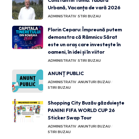
Constantin Toma: Tabăra
Urbană, Vacanța de vară 2026
ADMINISTRATIV
STIRI BUZAU
Florin Ceparu: Împreună putem
demonstra că Râmnicu Sărat
este un oraș care investește în
oameni, în idei și în viitor
ADMINISTRATIV
STIRI BUZAU
ANUNȚ PUBLIC
ADMINISTRATIV
ANUNTURI BUZAU
STIRI BUZAU
Shopping City Buzău găzduiește
PANINI FIFA WORLD CUP 26
Sticker Swap Tour
ADMINISTRATIV
ANUNTURI BUZAU
STIRI BUZAU