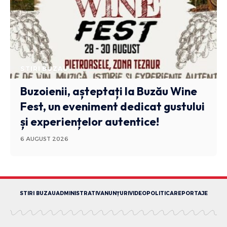
STIRI BUZAU
Buzoienii, așteptați la Buzău Wine
Fest, un eveniment dedicat gustului
și experiențelor autentice!
6 AUGUST 2026
STIRI BUZAU
ADMINISTRATIV
ANUNȚURI
VIDEO
POLITICA
REPORTAJE