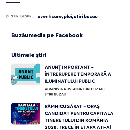
avertizare
,
ploi
,
stiri buzau
ȘTIRI DESPRE:
Buzăumedia pe Facebook
Ultimele știri
ANUNȚ IMPORTANT –
ÎNTRERUPERE TEMPORARĂ A
ILUMINATULUI PUBLIC
ADMINISTRATIV
ANUNTURI BUZAU
STIRI BUZAU
RÂMNICU SĂRAT – ORAȘ
CANDIDAT PENTRU CAPITALA
TINERETULUI DIN ROMÂNIA
2028, TRECE ÎN ETAPA A II-A!