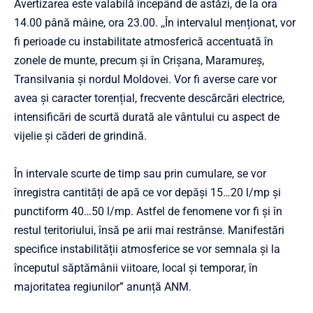
Avertizarea este valabilă începând de astăzi, de la ora
14.00 până mâine, ora 23.00. ,,În intervalul menționat, vor
fi perioade cu instabilitate atmosferică accentuată în
zonele de munte, precum și în Crișana, Maramureș,
Transilvania și nordul Moldovei. Vor fi averse care vor
avea și caracter torențial, frecvente descărcări electrice,
intensificări de scurtă durată ale vântului cu aspect de
vijelie și căderi de grindină.
În intervale scurte de timp sau prin cumulare, se vor
înregistra cantități de apă ce vor depăși 15…20 l/mp și
punctiform 40…50 l/mp. Astfel de fenomene vor fi și în
restul teritoriului, însă pe arii mai restrânse. Manifestări
specifice instabilității atmosferice se vor semnala și la
începutul săptămânii viitoare, local și temporar, în
majoritatea regiunilor” anunță ANM.