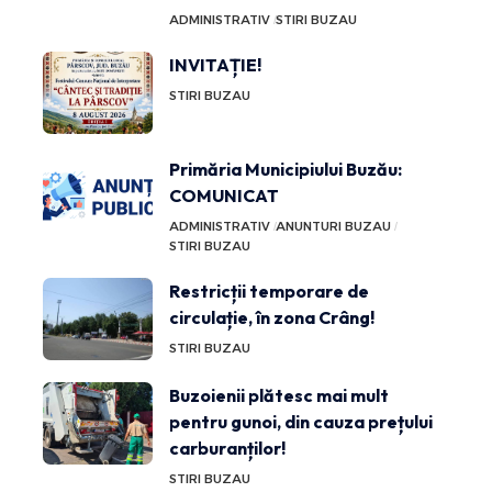
ADMINISTRATIV
STIRI BUZAU
INVITAȚIE!
STIRI BUZAU
Primăria Municipiului Buzău:
COMUNICAT
ADMINISTRATIV
ANUNTURI BUZAU
STIRI BUZAU
Restricții temporare de
circulație, în zona Crâng!
STIRI BUZAU
Buzoienii plătesc mai mult
pentru gunoi, din cauza prețului
carburanților!
STIRI BUZAU