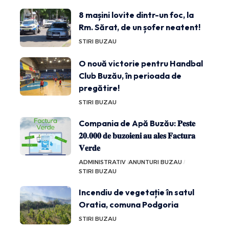
8 mașini lovite dintr-un foc, la
Rm. Sărat, de un șofer neatent!
STIRI BUZAU
O nouă victorie pentru Handbal
Club Buzău, în perioada de
pregătire!
STIRI BUZAU
Compania de Apă Buzău: 𝐏𝐞𝐬𝐭𝐞
𝟐𝟎.𝟎𝟎𝟎 𝐝𝐞 𝐛𝐮𝐳𝐨𝐢𝐞𝐧𝐢 𝐚𝐮 𝐚𝐥𝐞𝐬 𝐅𝐚𝐜𝐭𝐮𝐫𝐚
𝐕𝐞𝐫𝐝𝐞
ADMINISTRATIV
ANUNTURI BUZAU
STIRI BUZAU
Incendiu de vegetație în satul
Oratia, comuna Podgoria
STIRI BUZAU