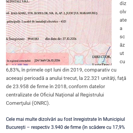
diz
olv
ate
a
sc
ăz
ut
cu
6,83%, în primele opt luni din 2019, comparativ cu
aceeaşi perioadă a anului trecut, la 22.321 unităţi, faţă
de 23.958 de firme în 2018, conform datelor
centralizate de Oficiul Naţional al Registrului
Comerţului (ONRC).
Cele mai multe dizolvări au fost înregistrate în Municipiul
Bucureşti – respectiv 3.940 de firme (în scădere cu 17,9%