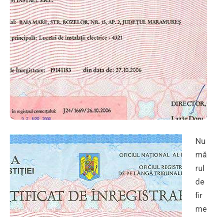
Nu
mă
rul
de
fir
me