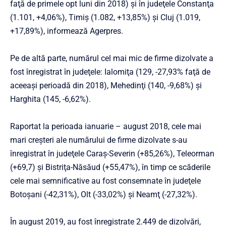
faţă de primele opt luni din 2018) şi în judeţele Constanţa
(1.101, +4,06%), Timiş (1.082, +13,85%) şi Cluj (1.019,
+17,89%), informează Agerpres.
Pe de altă parte, numărul cel mai mic de firme dizolvate a
fost înregistrat în judeţele: Ialomiţa (129, -27,93% faţă de
aceeaşi perioadă din 2018), Mehedinţi (140, -9,68%) şi
Harghita (145, -6,62%).
Raportat la perioada ianuarie – august 2018, cele mai
mari creşteri ale numărului de firme dizolvate s-au
înregistrat în judeţele Caraş-Severin (+85,26%), Teleorman
(+69,7) şi Bistriţa-Năsăud (+55,47%), în timp ce scăderile
cele mai semnificative au fost consemnate în judeţele
Botoşani (-42,31%), Olt (-33,02%) şi Neamţ (-27,32%).
În august 2019, au fost înregistrate 2.449 de dizolvări,