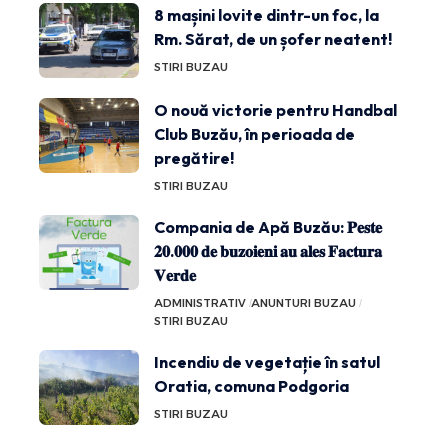
8 mașini lovite dintr-un foc, la
Rm. Sărat, de un șofer neatent!
STIRI BUZAU
O nouă victorie pentru Handbal
Club Buzău, în perioada de
pregătire!
STIRI BUZAU
Compania de Apă Buzău: 𝐏𝐞𝐬𝐭𝐞
𝟐𝟎.𝟎𝟎𝟎 𝐝𝐞 𝐛𝐮𝐳𝐨𝐢𝐞𝐧𝐢 𝐚𝐮 𝐚𝐥𝐞𝐬 𝐅𝐚𝐜𝐭𝐮𝐫𝐚
𝐕𝐞𝐫𝐝𝐞
ADMINISTRATIV
ANUNTURI BUZAU
STIRI BUZAU
Incendiu de vegetație în satul
Oratia, comuna Podgoria
STIRI BUZAU