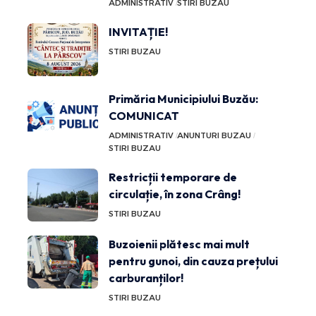
ADMINISTRATIV
STIRI BUZAU
INVITAȚIE!
STIRI BUZAU
Primăria Municipiului Buzău:
COMUNICAT
ADMINISTRATIV
ANUNTURI BUZAU
STIRI BUZAU
Restricții temporare de
circulație, în zona Crâng!
STIRI BUZAU
Buzoienii plătesc mai mult
pentru gunoi, din cauza prețului
carburanților!
STIRI BUZAU