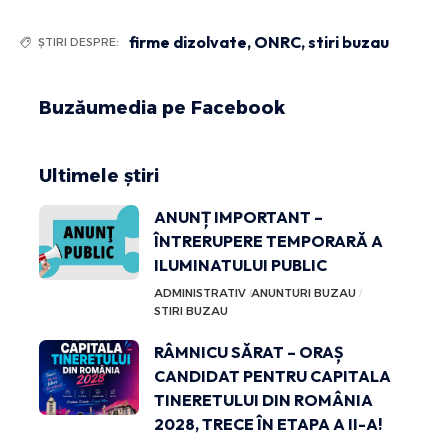
firme dizolvate
,
ONRC
,
stiri buzau
ȘTIRI DESPRE:
Buzăumedia pe Facebook
Ultimele știri
ANUNȚ IMPORTANT –
ÎNTRERUPERE TEMPORARĂ A
ILUMINATULUI PUBLIC
ADMINISTRATIV
ANUNTURI BUZAU
STIRI BUZAU
RÂMNICU SĂRAT – ORAȘ
CANDIDAT PENTRU CAPITALA
TINERETULUI DIN ROMÂNIA
2028, TRECE ÎN ETAPA A II-A!