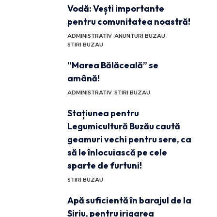
Vodă: Vești importante
pentru comunitatea noastră!
ADMINISTRATIV
ANUNTURI BUZAU
STIRI BUZAU
”Marea Bălăceală” se
amână!
ADMINISTRATIV
STIRI BUZAU
Stațiunea pentru
Legumicultură Buzău caută
geamuri vechi pentru sere, ca
să le înlocuiască pe cele
sparte de furtuni!
STIRI BUZAU
Apă suficientă în barajul de la
Siriu, pentru irigarea