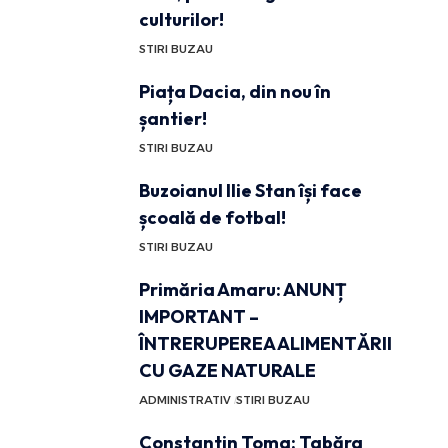
culturilor!
STIRI BUZAU
Piața Dacia, din nou în
șantier!
STIRI BUZAU
Buzoianul Ilie Stan își face
școală de fotbal!
STIRI BUZAU
Primăria Amaru: ANUNȚ
IMPORTANT –
ÎNTRERUPEREA ALIMENTĂRII
CU GAZE NATURALE
ADMINISTRATIV
STIRI BUZAU
Constantin Toma: Tabăra