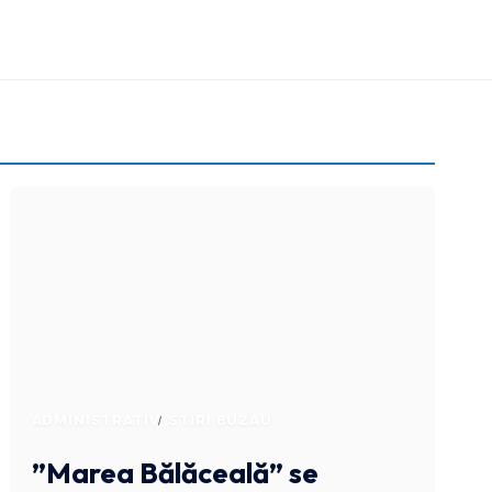
ADMINISTRATIV
STIRI BUZAU
”Marea Bălăceală” se