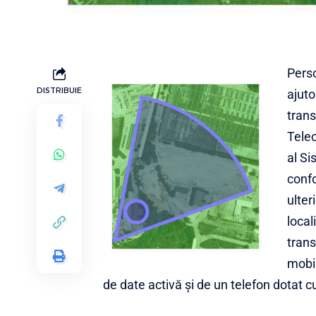
Perso
DISTRIBUIE
ajuto
trans
Telec
al Si
confo
ulter
local
trans
mobil
de date activă şi de un telefon dotat cu