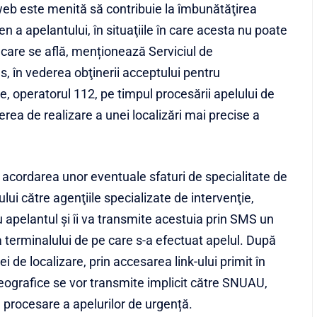
 web este menită să contribuie la îmbunătăţirea
ren a apelantului, în situaţiile în care acesta nu poate
în care se află, menționează Serviciul de
s, în vederea obţinerii acceptului pentru
e, operatorul 112, pe timpul procesării apelului de
ea de realizare a unei localizări mai precise a
el acordarea unor eventuale sfaturi de specialitate de
lui către agenţiile specializate de intervenţie,
u apelantul şi îi va transmite acestuia prin SMS un
a terminalului de pe care s-a efectuat apelul. După
i de localizare, prin accesarea link-ului primit în
ografice se vor transmite implicit către SNUAU,
de procesare a apelurilor de urgență.