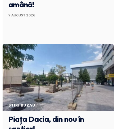
amână!
7 AUGUST 2026
STIRI BUZAU
Piața Dacia, din nou în
șantier!