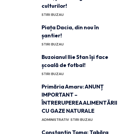
culturilor!
STIRI BUZAU
Piața Dacia, din nou în
șantier!
STIRI BUZAU
Buzoianul Ilie Stan își face
școală de fotbal!
STIRI BUZAU
Primăria Amaru: ANUNȚ
IMPORTANT –
ÎNTRERUPEREA ALIMENTĂRII
CU GAZE NATURALE
ADMINISTRATIV
STIRI BUZAU
Constantin Toma: Tabăra