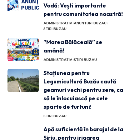
Vodă: Vești importante
pentru comunitatea noastră!
ADMINISTRATIV
ANUNTURI BUZAU
STIRI BUZAU
”Marea Bălăceală” se
amână!
ADMINISTRATIV
STIRI BUZAU
Stațiunea pentru
Legumicultură Buzău caută
geamuri vechi pentru sere, ca
să le înlocuiască pe cele
sparte de furtuni!
STIRI BUZAU
Apă suficientă în barajul de la
Siriu, pentru irigarea