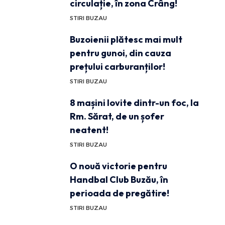
circulație, în zona Crâng!
STIRI BUZAU
Buzoienii plătesc mai mult
pentru gunoi, din cauza
prețului carburanților!
STIRI BUZAU
8 mașini lovite dintr-un foc, la
Rm. Sărat, de un șofer
neatent!
STIRI BUZAU
O nouă victorie pentru
Handbal Club Buzău, în
perioada de pregătire!
STIRI BUZAU