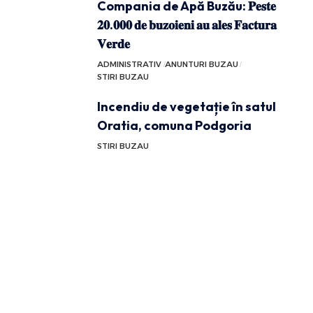
Compania de Apă Buzău: 𝐏𝐞𝐬𝐭𝐞
𝟐𝟎.𝟎𝟎𝟎 𝐝𝐞 𝐛𝐮𝐳𝐨𝐢𝐞𝐧𝐢 𝐚𝐮 𝐚𝐥𝐞𝐬 𝐅𝐚𝐜𝐭𝐮𝐫𝐚
𝐕𝐞𝐫𝐝𝐞
ADMINISTRATIV
ANUNTURI BUZAU
STIRI BUZAU
Incendiu de vegetație în satul
Oratia, comuna Podgoria
STIRI BUZAU