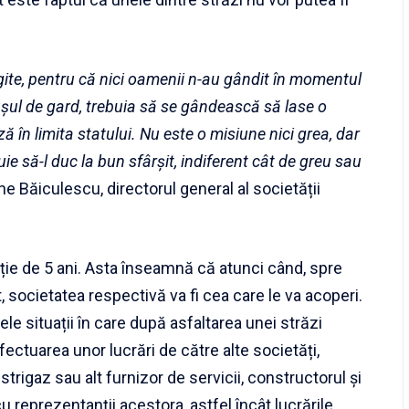
ărgite, pentru că nici oamenii n-au gândit în momentul
rușul de gard, trebuia să se gândească să lase o
 în limita statului. Nu este o misiune nici grea, dar
ie să-l duc la bun sfârșit, indiferent cât de greu sau
e Băiculescu, directorul general al societății
anție de 5 ani. Asta înseamnă că atunci când, spre
, societatea respectivă va fi cea care le va acoperi.
e situații în care după asfaltarea unei străzi
fectuarea unor lucrări de către alte societăți,
rigaz sau alt furnizor de servicii, constructorul și
cu reprezentanții acestora, astfel încât lucrările