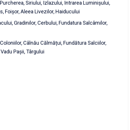
urcherea, Siriului, Izlazului, Intrarea Luminișului,
, Foișor, Aleea Livezilor, Haiducului
acului, Gradinilor, Cerbului, Fundatura Salcâmilor,
, Coloniilor, Câlnău Călmățui, Fundătura Salciilor,
 Vadu Pașii, Târgului