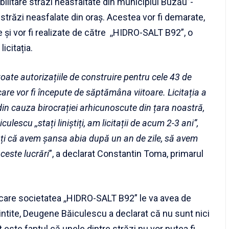
abilitare străzi neasfaltate din municipiul Buzău”-
 de străzi neasfalate din oraș. Acestea vor fi demarate,
 și vor fi realizate de către ,,HIDRO-SALT B92”, o
icitația.
oate autorizațiile de construire pentru cele 43 de
 care vor fi începute de săptămâna viitoare. Licitația a
din cauza birocrației arhicunoscute din țara noastră,
escu ,,stați liniștiți, am licitații de acum 2-3 ani”,
ați că avem șansa abia după un an de zile, să avem
ceste lucrări
”, a declarat Constantin Toma, primarul
 care societatea ,,HIDRO-SALT B92” le va avea de
amintite, Deugene Băiculescu a declarat că nu sunt nici
t este faptul că unele dintre străzi nu vor putea fi