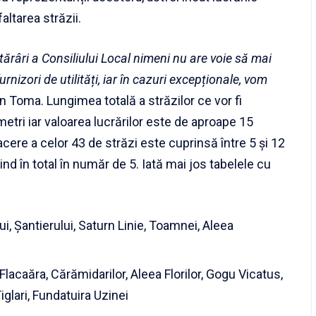
altarea străzii.
tărâri a Consiliului Local nimeni nu are voie să mai
nizori de utilități, iar în cazuri excepționale, vom
in Toma. Lungimea totală a străzilor ce vor fi
metri iar valoarea lucrărilor este de aproape 15
facere a celor 43 de străzi este cuprinsă între 5 și 12
fiind în total în număr de 5. Iată mai jos tabelele cu
i, Șantierului, Saturn Linie, Toamnei, Aleea
a Flacaăra, Cărămidarilor, Aleea Florilor, Gogu Vicatus,
Tiglari, Fundatuira Uzinei