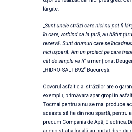
lărgite.
,,
Sunt unele străzi care nici nu pot fi l
în care, vorbind ca la țară, au bătut ță
rezervă. Sunt drumuri care se încadrează
nici ușoară. Am un proiect pe care trebu
cât de simplu va fi
” a menționat Deugen
,,HIDRO-SALT B92” București.
Covorul asfaltic al străzilor are o gar
exemplu, primăvara apar gropi în asfalt
Tocmai pentru a nu se mai produce acel
aceasta să fie din nou spartă, pentru e
precum Compania de Apă, Electrica, Dist
administrația locală au purtat discuții 