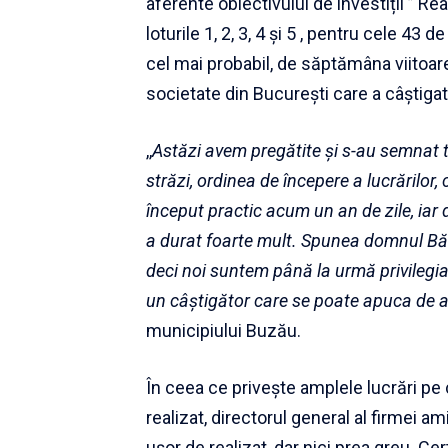
aferente obiectivului de investiții ” Re
loturile 1, 2, 3, 4 și 5 , pentru cele 43
cel mai probabil, de săptămâna viitoare
societate din București care a câștigat l
,,
Astăzi avem pregătite și s-au semnat t
străzi, ordinea de începere a lucrărilor,
început practic acum un an de zile, iar 
a durat foarte mult. Spunea domnul Băicul
deci noi suntem până la urmă privilegi
un câștigător care se poate apuca de a
municipiului Buzău.
În ceea ce privește amplele lucrări pe
realizat, directorul general al firmei 
ușor de realizat, dar nici prea greu. Cer