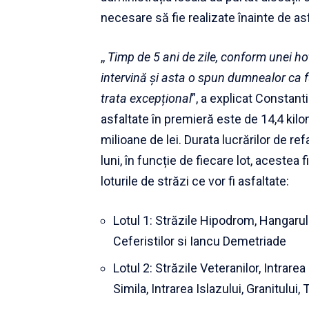
necesare să fie realizate înainte de asf
,,
Timp de 5 ani de zile, conform unei ho
intervină și asta o spun dumnealor ca fur
trata excepțional
”, a explicat Constant
asfaltate în premieră este de 14,4 kilo
milioane de lei. Durata lucrărilor de re
luni, în funcție de fiecare lot, acestea 
loturile de străzi ce vor fi asfaltate:
Lotul 1: Străzile Hipodrom, Hangarulu
Ceferistilor si Iancu Demetriade
Lotul 2: Străzile Veteranilor, Intrare
Simila, Intrarea Islazului, Granitului, 