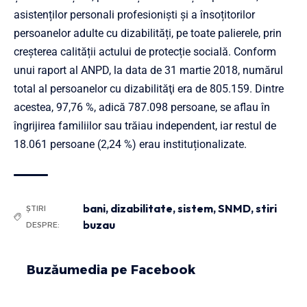
asistenților personali profesioniști și a însoțitorilor
persoanelor adulte cu dizabilități, pe toate palierele, prin
creșterea calității actului de protecție socială. Conform
unui raport al ANPD, la data de 31 martie 2018, numărul
total al persoanelor cu dizabilităţi era de 805.159. Dintre
acestea, 97,76 %, adică 787.098 persoane, se aflau în
îngrijirea familiilor sau trăiau independent, iar restul de
18.061 persoane (2,24 %) erau instituționalizate.
bani
,
dizabilitate
,
sistem
,
SNMD
,
stiri
ȘTIRI
buzau
DESPRE:
Buzăumedia pe Facebook