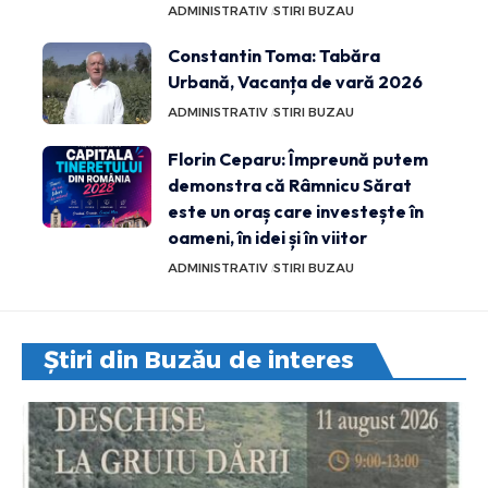
ADMINISTRATIV
STIRI BUZAU
Constantin Toma: Tabăra
Urbană, Vacanța de vară 2026
ADMINISTRATIV
STIRI BUZAU
Florin Ceparu: Împreună putem
demonstra că Râmnicu Sărat
este un oraș care investește în
oameni, în idei și în viitor
ADMINISTRATIV
STIRI BUZAU
Știri din Buzău de interes