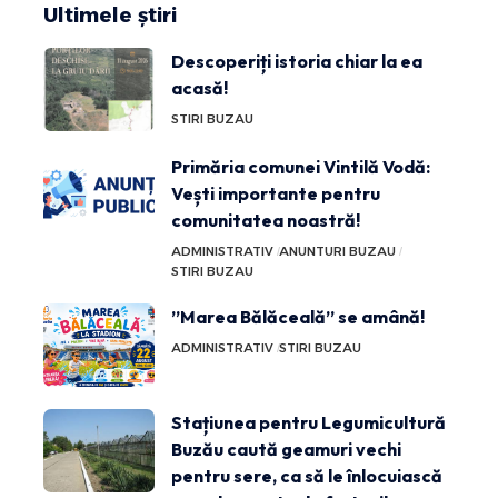
Ultimele știri
Descoperiți istoria chiar la ea
acasă!
STIRI BUZAU
Primăria comunei Vintilă Vodă:
Vești importante pentru
comunitatea noastră!
ADMINISTRATIV
ANUNTURI BUZAU
STIRI BUZAU
”Marea Bălăceală” se amână!
ADMINISTRATIV
STIRI BUZAU
Stațiunea pentru Legumicultură
Buzău caută geamuri vechi
pentru sere, ca să le înlocuiască