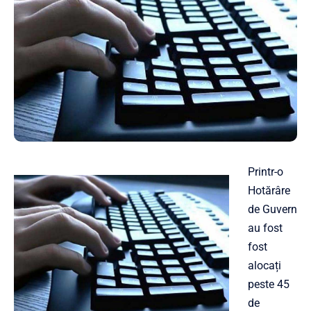
Printr-o
Hotărâre
de Guvern
au fost
fost
alocați
peste 45
de