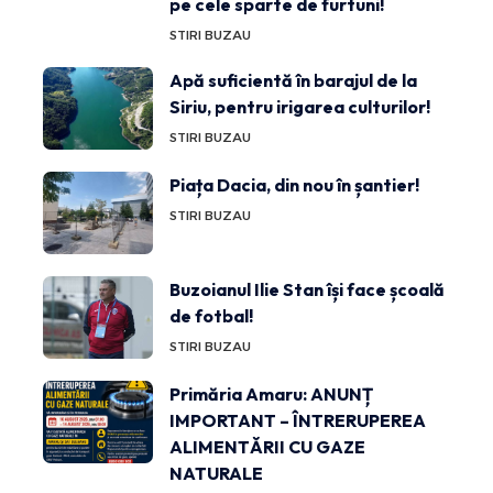
pe cele sparte de furtuni!
STIRI BUZAU
Apă suficientă în barajul de la
Siriu, pentru irigarea culturilor!
STIRI BUZAU
Piața Dacia, din nou în șantier!
STIRI BUZAU
Buzoianul Ilie Stan își face școală
de fotbal!
STIRI BUZAU
Primăria Amaru: ANUNȚ
IMPORTANT – ÎNTRERUPEREA
ALIMENTĂRII CU GAZE
NATURALE