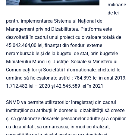
milioane
de lei
pentru implementarea Sistemului Național de
Management privind Dizabilitatea. Platforma este
dezvoltată în cadrul unui proiect cu o valoare totală de
45.042.464,00 lei, finanțat din fonduri externe
nerambursabile și de la bugetul de stat, prin bugetele
Ministerului Muncii și Justiției Sociale și Ministerului
Comunicațiilor și Societății Informaționale, cheltuielile
urmând să fie eșalonate astfel : 784.393 lei în anul 2019,
1.712.482 lei – 2020 și 42.545.589 lei în 2021.
SNMD va permite utilizatorilor înregistraţi din cadrul
instituțiilor cu atribuții în domeniul dizabilității să creeze
și să gestioneze dosarele persoanelor adulte și a copiilor
cu dizabilități, să urmărească, în mod centralizat,
capacitățile de la nivelul centrelor rezidențiale și