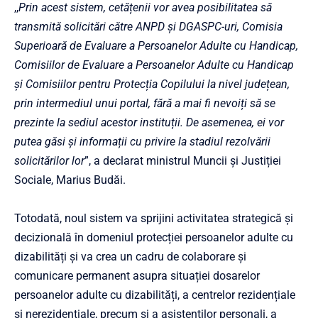
,,
Prin acest sistem, cetățenii vor avea posibilitatea să
transmită solicitări către ANPD și DGASPC-uri, Comisia
Superioară de Evaluare a Persoanelor Adulte cu Handicap,
Comisiilor de Evaluare a Persoanelor Adulte cu Handicap
și Comisiilor pentru Protecția Copilului la nivel județean,
prin intermediul unui portal, fără a mai fi nevoiți să se
prezinte la sediul acestor instituții. De asemenea, ei vor
putea găsi și informații cu privire la stadiul rezolvării
solicitărilor lor
”, a declarat ministrul Muncii și Justiției
Sociale, Marius Budăi.
Totodată, noul sistem va sprijini activitatea strategică și
decizională în domeniul protecției persoanelor adulte cu
dizabilități și va crea un cadru de colaborare și
comunicare permanent asupra situației dosarelor
persoanelor adulte cu dizabilități, a centrelor rezidențiale
și nerezidențiale, precum și a asistenților personali, a