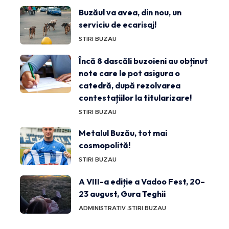
Buzăul va avea, din nou, un
serviciu de ecarisaj!
STIRI BUZAU
Încă 8 dascăli buzoieni au obținut
note care le pot asigura o
catedră, după rezolvarea
contestațiilor la titularizare!
STIRI BUZAU
Metalul Buzău, tot mai
cosmopolită!
STIRI BUZAU
A VIII-a ediție a Vadoo Fest, 20–
23 august, Gura Teghii
ADMINISTRATIV
STIRI BUZAU