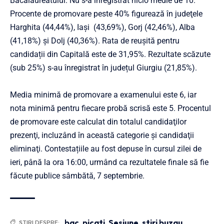
Bacalaureatului. Nu s-a înregistrat nicio medie de 10.
Procente de promovare peste 40% figurează în judeţele
Harghita (44,44%), Iași (43,69%), Gorj (42,46%), Alba
(41,18%) și Dolj (40,36%). Rata de reușită pentru
candidații din Capitală este de 31,95%. Rezultate scăzute
(sub 25%) s-au înregistrat în județul Giurgiu (21,85%).
Media minimă de promovare a examenului este 6, iar
nota minimă pentru fiecare probă scrisă este 5. Procentul
de promovare este calculat din totalul candidaţilor
prezenţi, incluzând în această categorie şi candidaţii
eliminaţi. Contestațiile au fost depuse în cursul zilei de
ieri, până la ora 16:00, urmând ca rezultatele finale să fie
făcute publice sâmbătă, 7 septembrie.
bac
,
picati
,
Sesiune
,
stiri buzau
ȘTIRI DESPRE: