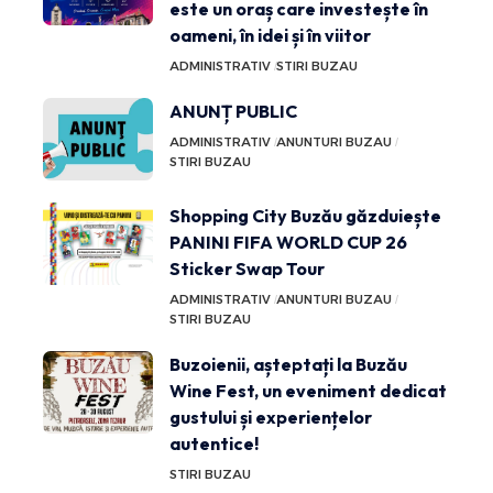
este un oraș care investește în
oameni, în idei și în viitor
ADMINISTRATIV
STIRI BUZAU
ANUNȚ PUBLIC
ADMINISTRATIV
ANUNTURI BUZAU
STIRI BUZAU
Shopping City Buzău găzduiește
PANINI FIFA WORLD CUP 26
Sticker Swap Tour
ADMINISTRATIV
ANUNTURI BUZAU
STIRI BUZAU
Buzoienii, așteptați la Buzău
Wine Fest, un eveniment dedicat
gustului și experiențelor
autentice!
STIRI BUZAU