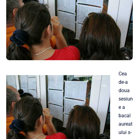
Cea
de-a
doua
sesiun
e a
bacal
aureat
ului s-