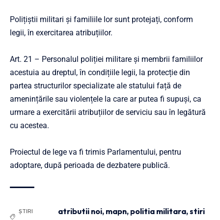
Polițiștii militari și familiile lor sunt protejați, conform
legii, în exercitarea atribuțiilor.
Art. 21 – Personalul poliției militare și membrii familiilor
acestuia au dreptul, în condițiile legii, la protecție din
partea structurilor specializate ale statului față de
amenințările sau violențele la care ar putea fi supuși, ca
urmare a exercitării atribuțiilor de serviciu sau în legătură
cu acestea.
Proiectul de lege va fi trimis Parlamentului, pentru
adoptare, după perioada de dezbatere publică.
atributii noi
,
mapn
,
politia militara
,
stiri
ȘTIRI