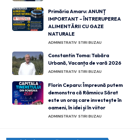
Primăria Amaru: ANUNȚ
IMPORTANT – ÎNTRERUPEREA
ALIMENTĂRII CU GAZE
NATURALE
ADMINISTRATIV
STIRI BUZAU
Constantin Toma: Tabăra
Urbană, Vacanța de vară 2026
ADMINISTRATIV
STIRI BUZAU
Florin Ceparu: Împreună putem
demonstra că Râmnicu Sărat
este un oraș care investește în
oameni, în idei și în viitor
ADMINISTRATIV
STIRI BUZAU