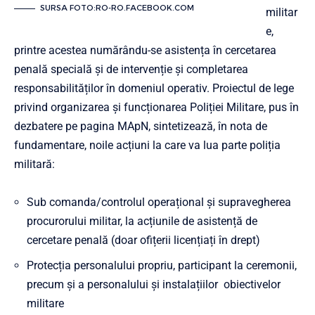
SURSA FOTO:RO-RO.FACEBOOK.COM
militar
e,
printre acestea numărându-se asistența în cercetarea
penală specială și de intervenție și completarea
responsabilităților în domeniul operativ. Proiectul de lege
privind organizarea și funcționarea Poliției Militare, pus în
dezbatere pe pagina MApN, sintetizează, în nota de
fundamentare, noile acțiuni la care va lua parte poliția
militară:
Sub comanda/controlul operațional și supravegherea
procurorului militar, la acțiunile de asistență de
cercetare penală (doar ofițerii licențiați în drept)
Protecția personalului propriu, participant la ceremonii,
precum și a personalului și instalațiilor obiectivelor
militare