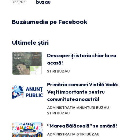
buzau
DESPRE:
Buzăumedia pe Facebook
Ultimele știri
Descoperiți istoria chiar la ea
acasă!
STIRI BUZAU
Primăria comunei Vintilă Vodă:
Vești importante pentru
comunitatea noastră!
ADMINISTRATIV
ANUNTURI BUZAU
STIRI BUZAU
”Marea Bălăceală” se amână!
ADMINISTRATIV
STIRI BUZAU