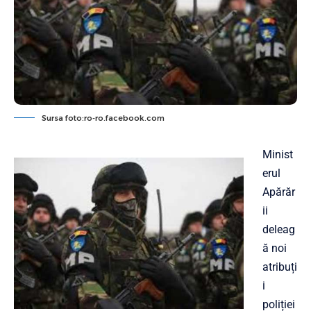
Sursa foto:ro-ro.facebook.com
Minist
erul
Apărăr
ii
deleag
ă noi
atribuți
i
poliției