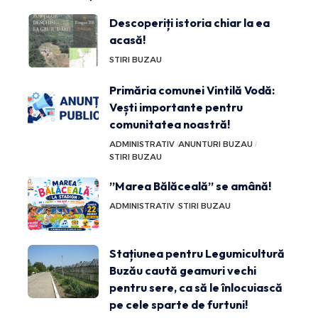
Descoperiți istoria chiar la ea
acasă!
STIRI BUZAU
Primăria comunei Vintilă Vodă:
Vești importante pentru
comunitatea noastră!
ADMINISTRATIV
ANUNTURI BUZAU
STIRI BUZAU
”Marea Bălăceală” se amână!
ADMINISTRATIV
STIRI BUZAU
Stațiunea pentru Legumicultură
Buzău caută geamuri vechi
pentru sere, ca să le înlocuiască
pe cele sparte de furtuni!