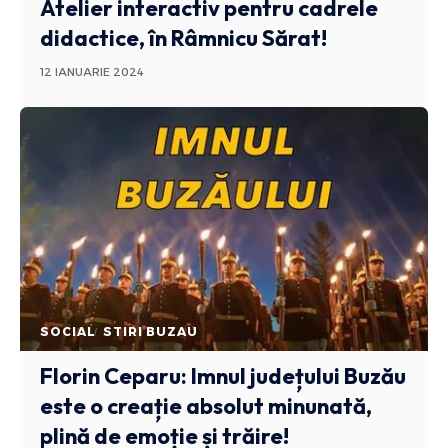
Atelier interactiv pentru cadrele
didactice, în Râmnicu Sărat!
12 IANUARIE 2024
SOCIAL
STIRI BUZAU
Florin Ceparu: Imnul județului Buzău
este o creație absolut minunată,
plină de emoție și trăire!