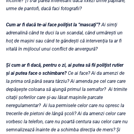
victime? Ţi s-ar părea interesant dacă fixezi urme papilare,
urme de pantofi, dacă faci fotografii?
Cum ar fi dacă te-ai face poliţist la “mascaţi”?
Ai simţi
adrenalină când te duci la un scandal, când urmăreşti un
hoţ de maşini sau când te gândeşti că intervenţia ta ar fi
vitală în mijlocul unui conflict de anvergură?
Şi cum ar fi dacă, pentru o zi, ai putea să fii poliţist rutier
şi ai putea face o schimbare?
Ce ai face? Ai da amenzi de
la prima oră până seara târziu? Ai amenda pe cel care care
depăşeşte coloana să ajungă primul la semafor? Ai trimite
citaţii şoferilor care şi-au lăsat maşinile parcate
neregulamentar? Ai lua permisele celor care nu opresc la
trecerile de pietoni de lângă şcoli? Ai da amenzi celor care
vorbesc la telefon, care nu poartă centura sau celor care nu
semnalizează înainte de a schimba direcţia de mers? Şi