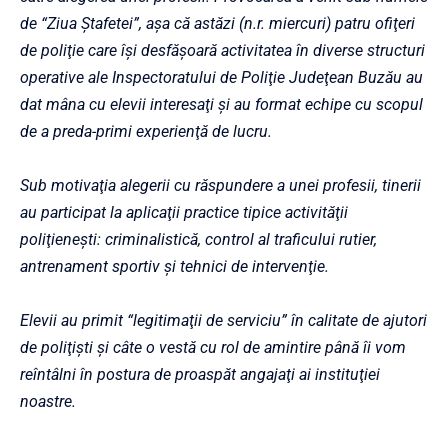
de “Ziua Ştafetei”, aşa că astăzi (n.r. miercuri) patru ofiţeri
de poliţie care îşi desfăşoară activitatea în diverse structuri
operative ale Inspectoratului de Poliţie Judeţean Buzău au
dat mâna cu elevii interesaţi şi au format echipe cu scopul
de a preda-primi experienţă de lucru.
Sub motivaţia alegerii cu răspundere a unei profesii, tinerii
au participat la aplicaţii practice tipice activităţii
poliţieneşti: criminalistică, control al traficului rutier,
antrenament sportiv şi tehnici de intervenţie.
Elevii au primit “legitimaţii de serviciu” în calitate de ajutori
de poliţişti şi câte o vestă cu rol de amintire până îi vom
reîntâlni în postura de proaspăt angajaţi ai instituţiei
noastre.