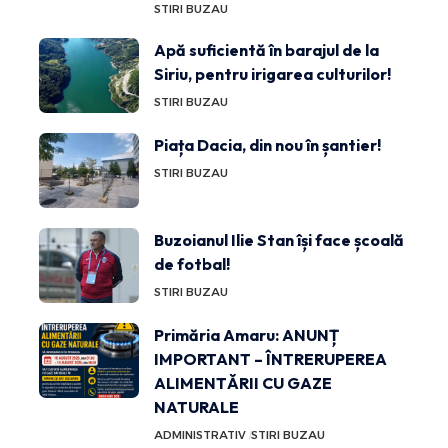
STIRI BUZAU
Apă suficientă în barajul de la
Siriu, pentru irigarea culturilor!
STIRI BUZAU
Piața Dacia, din nou în șantier!
STIRI BUZAU
Buzoianul Ilie Stan își face școală
de fotbal!
STIRI BUZAU
Primăria Amaru: ANUNȚ
IMPORTANT – ÎNTRERUPEREA
ALIMENTĂRII CU GAZE
NATURALE
ADMINISTRATIV
STIRI BUZAU