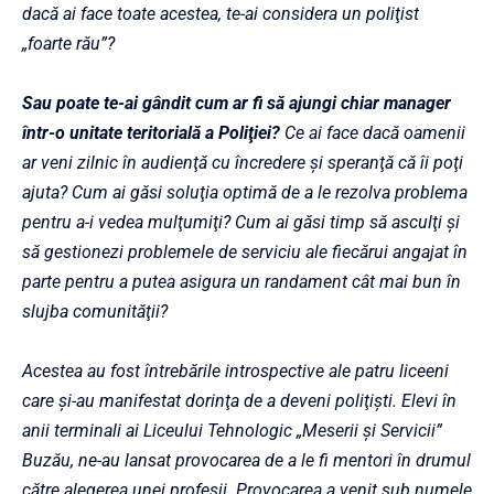
dacă ai face toate acestea, te-ai considera un poliţist
„foarte rău”?
Sau poate te-ai gândit cum ar fi să ajungi chiar manager
într-o unitate teritorială a Poliţiei?
Ce ai face dacă oamenii
ar veni zilnic în audienţă cu încredere şi speranţă că îi poţi
ajuta? Cum ai găsi soluţia optimă de a le rezolva problema
pentru a-i vedea mulţumiţi? Cum ai găsi timp să asculţi şi
să gestionezi problemele de serviciu ale fiecărui angajat în
parte pentru a putea asigura un randament cât mai bun în
slujba comunităţii?
Acestea au fost întrebările introspective ale patru liceeni
care şi-au manifestat dorinţa de a deveni poliţişti. Elevi în
anii terminali ai Liceului Tehnologic „Meserii şi Servicii”
Buzău, ne-au lansat provocarea de a le fi mentori în drumul
către alegerea unei profesii. Provocarea a venit sub numele