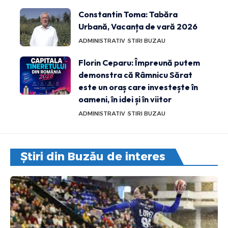
Constantin Toma: Tabăra
Urbană, Vacanța de vară 2026
ADMINISTRATIV
STIRI BUZAU
Florin Ceparu: Împreună putem
demonstra că Râmnicu Sărat
este un oraș care investește în
oameni, în idei și în viitor
ADMINISTRATIV
STIRI BUZAU
Știri din Buzău de interes