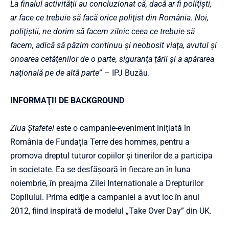
La finalul activităţii au concluzionat că, dacă ar fi poliţişti,
ar face ce trebuie să facă orice poliţist din România. Noi,
poliţiştii, ne dorim să facem zilnic ceea ce trebuie să
facem, adică să păzim continuu şi neobosit viaţa, avutul şi
onoarea cetăţenilor de o parte, siguranţa ţării şi a apărarea
naţională pe de altă parte
” – IPJ Buzău.
INFORMAŢII DE BACKGROUND
Ziua Ștafetei
este o campanie-eveniment inițiată în
România de Fundația Terre des hommes, pentru a
promova dreptul tuturor copiilor și tinerilor de a participa
în societate. Ea se desfășoară în fiecare an în luna
noiembrie, în preajma Zilei Internationale a Drepturilor
Copilului. Prima ediţie a campaniei a avut loc în anul
2012, fiind inspirată de modelul „Take Over Day” din UK.