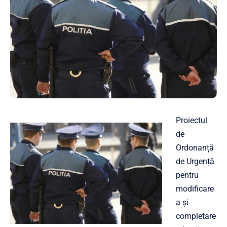
Proiectul
de
Ordonanță
de Urgență
pentru
modificare
a și
completare