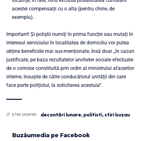
locuințe, în rate, fiind exclusă posibilitatea cumulării
acestei compensații cu o alta (pentru chirie, de
exemplu).
Important! Și poliștii numiți în prima funcție sau mutați în
interesul serviciului în localitatea de domiciliu vor putea
obține beneficiile mai sus-menționate, însă doar „în cazuri
justificate, pe baza rezultatelor anchetei sociale efectuate
de o comisie constituită prin ordin al ministrului afacerilor
interne, însușite de către conducătorul unității din care
face parte polițistul, la solicitarea acestuia”.
decontări lunare
,
politisti
,
stiri buzau
ȘTIRI DESPRE:
Buzăumedia pe Facebook