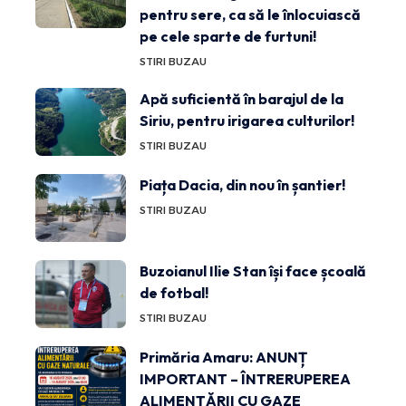
pentru sere, ca să le înlocuiască
pe cele sparte de furtuni!
STIRI BUZAU
Apă suficientă în barajul de la
Siriu, pentru irigarea culturilor!
STIRI BUZAU
Piața Dacia, din nou în șantier!
STIRI BUZAU
Buzoianul Ilie Stan își face școală
de fotbal!
STIRI BUZAU
Primăria Amaru: ANUNȚ
IMPORTANT – ÎNTRERUPEREA
ALIMENTĂRII CU GAZE