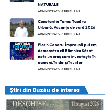
NATURALE
ADMINISTRATIV
STIRI BUZAU
Constantin Toma: Tabăra
Urbană, Vacanța de vară 2026
ADMINISTRATIV
STIRI BUZAU
Florin Ceparu: Împreună putem
demonstra că Râmnicu Sărat
este un oraș care investește în
oameni, în idei și în viitor
ADMINISTRATIV
STIRI BUZAU
Știri din Buzău de interes