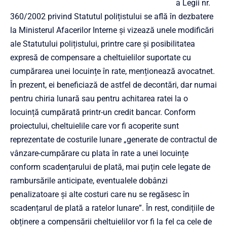
a Legii nr.
360/2002 privind Statutul polițistului se află în dezbatere
la Ministerul Afacerilor Interne și vizează unele modificări
ale Statutului polițistului, printre care și posibilitatea
expresă de compensare a cheltuielilor suportate cu
cumpărarea unei locuințe în rate, menționează avocatnet.
În prezent, ei beneficiază de astfel de decontări, dar numai
pentru chiria lunară sau pentru achitarea ratei la o
locuință cumpărată printr-un credit bancar. Conform
proiectului, cheltuielile care vor fi acoperite sunt
reprezentate de costurile lunare „generate de contractul de
vânzare-cumpărare cu plata în rate a unei locuințe
conform scadențarului de plată, mai puțin cele legate de
rambursările anticipate, eventualele dobânzi
penalizatoare şi alte costuri care nu se regăsesc în
scadențarul de plată a ratelor lunare”. În rest, condițiile de
obținere a compensării cheltuielilor vor fi la fel ca cele de