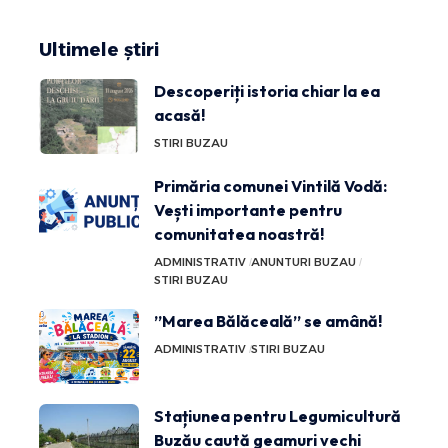
Ultimele știri
Descoperiți istoria chiar la ea
acasă!
STIRI BUZAU
Primăria comunei Vintilă Vodă:
Vești importante pentru
comunitatea noastră!
ADMINISTRATIV
ANUNTURI BUZAU
STIRI BUZAU
”Marea Bălăceală” se amână!
ADMINISTRATIV
STIRI BUZAU
Stațiunea pentru Legumicultură
Buzău caută geamuri vechi