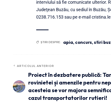
interviului să fie comunicate ulterior. 
Judeţean Buzău, cu sediul în Buzău, Ş
0238.716.153 sau pe e-mail cristina.l
apia
,
concurs
,
stiri bu
ȘTIRI DESPRE:
ARTICOLUL ANTERIOR
Proiect în dezbatere publică: Tar
rovinietei și amenzile pentru ne
acesteia se vor majora semnifica
cazul transportatorilor rutieri!