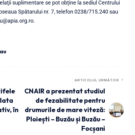
Relaţii suplimentare se pot obține la sediul Centrului
oseaua Spătarului nr. 7, telefon 0238/715.240 sau
eu@apia.org.ro.
zau
ARTICOLUL URMĂTOR
ifele
CNAIR a prezentat studiul
plata
de fezabilitate pentru
tiv, în
drumurile de mare viteză:
Ploiești – Buzău și Buzău –
Focșani