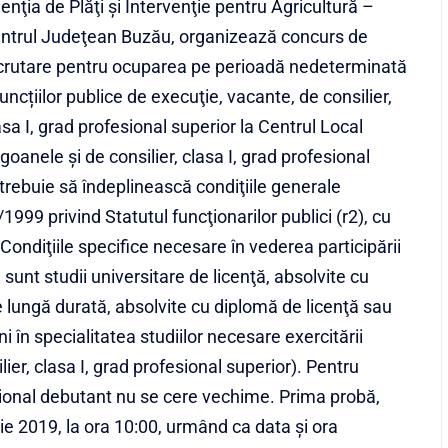
enţia de Plăţi şi Intervenţie pentru Agricultură –
ntrul Judeţean Buzău, organizează concurs de
crutare pentru ocuparea pe perioadă nedeterminată
funcțiilor publice de execuţie, vacante, de consilier,
asa I, grad profesional superior la Centrul Local
goanele și de consilier, clasa I, grad profesional
i trebuie să îndeplinească condiţiile generale
999 privind Statutul funcţionarilor publici (r2), cu
 Condiţiile specifice necesare în vederea participării
e sunt studii universitare de licenţă, absolvite cu
e lungă durată, absolvite cu diplomă de licenţă sau
în specialitatea studiilor necesare exercitării
lier, clasa I, grad profesional superior). Pentru
fesional debutant nu se cere vechime. Prima probă,
e 2019, la ora 10:00, urmând ca data și ora