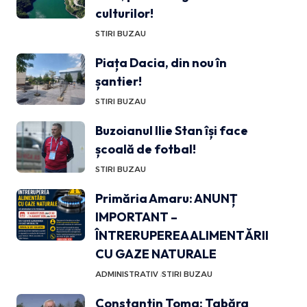
culturilor!
STIRI BUZAU
Piața Dacia, din nou în
șantier!
STIRI BUZAU
Buzoianul Ilie Stan își face
școală de fotbal!
STIRI BUZAU
Primăria Amaru: ANUNȚ
IMPORTANT –
ÎNTRERUPEREA ALIMENTĂRII
CU GAZE NATURALE
ADMINISTRATIV
STIRI BUZAU
Constantin Toma: Tabăra