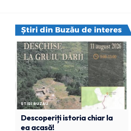
Știri din Buzău de interes
STIRI BUZAU
Descoperiți istoria chiar la
ea acasă!