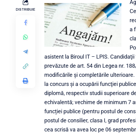
Ag
DISTRIBUIE
Ce
re
a 
cl
Po
asistent la Biroul IT – LPIS. Candidaţi
prevăzute de art. 54 din Legea nr. 188/1
modificările şi completările ulterioare.
la concurs şi a ocupării funcţiei public
diplomă, respectiv studii superioare d
echivalentă; vechime de minimum 7 ani 
funcției publice (pentru postul de consi
postul de consilier, clasa I, grad pro
cea scrisă va avea loc pe 06 septembri