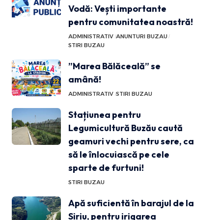
Vodă: Vești importante
pentru comunitatea noastră!
ADMINISTRATIV
ANUNTURI BUZAU
STIRI BUZAU
”Marea Bălăceală” se
amână!
ADMINISTRATIV
STIRI BUZAU
Stațiunea pentru
Legumicultură Buzău caută
geamuri vechi pentru sere, ca
să le înlocuiască pe cele
sparte de furtuni!
STIRI BUZAU
Apă suficientă în barajul de la
Siriu, pentru irigarea