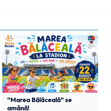
ADMINISTRATIV
STIRI BUZAU
”Marea Bălăceală” se
amână!