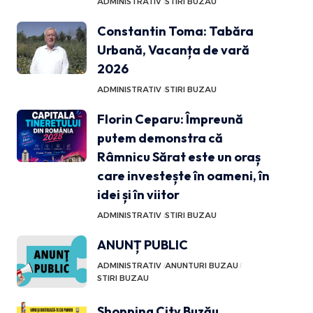
ADMINISTRATIV
STIRI BUZAU
Constantin Toma: Tabăra
Urbană, Vacanța de vară
2026
ADMINISTRATIV
STIRI BUZAU
Florin Ceparu: Împreună
putem demonstra că
Râmnicu Sărat este un oraș
care investește în oameni, în
idei și în viitor
ADMINISTRATIV
STIRI BUZAU
ANUNȚ PUBLIC
ADMINISTRATIV
ANUNTURI BUZAU
STIRI BUZAU
Shopping City Buzău