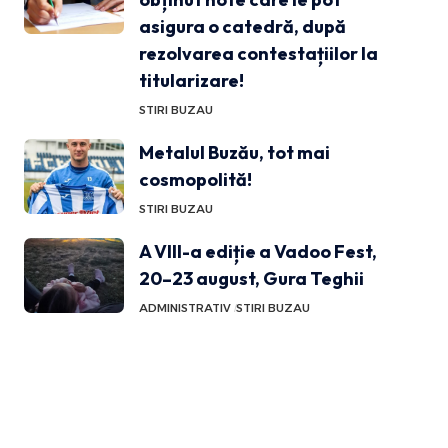
asigura o catedră, după
rezolvarea contestațiilor la
titularizare!
STIRI BUZAU
Metalul Buzău, tot mai
cosmopolită!
STIRI BUZAU
A VIII-a ediție a Vadoo Fest,
20–23 august, Gura Teghii
ADMINISTRATIV
STIRI BUZAU