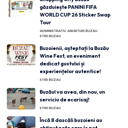
găzduiește PANINI FIFA
WORLD CUP 26 Sticker Swap
Tour
ADMINISTRATIV
ANUNTURI BUZAU
STIRI BUZAU
Buzoienii, așteptați la Buzău
Wine Fest, un eveniment
dedicat gustului și
experiențelor autentice!
STIRI BUZAU
Buzăul va avea, din nou, un
serviciu de ecarisaj!
STIRI BUZAU
Încă 8 dascăli buzoieni au
obținut note care le pot