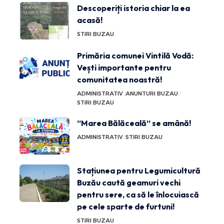
Descoperiți istoria chiar la ea
acasă!
STIRI BUZAU
Primăria comunei Vintilă Vodă:
Vești importante pentru
comunitatea noastră!
ADMINISTRATIV
ANUNTURI BUZAU
STIRI BUZAU
”Marea Bălăceală” se amână!
ADMINISTRATIV
STIRI BUZAU
Stațiunea pentru Legumicultură
Buzău caută geamuri vechi
pentru sere, ca să le înlocuiască
pe cele sparte de furtuni!
STIRI BUZAU