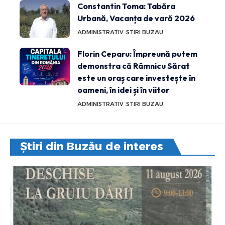
Constantin Toma: Tabăra
Urbană, Vacanța de vară 2026
ADMINISTRATIV
STIRI BUZAU
Florin Ceparu: Împreună putem
demonstra că Râmnicu Sărat
este un oraș care investește în
oameni, în idei și în viitor
ADMINISTRATIV
STIRI BUZAU
Știri din Buzău de interes