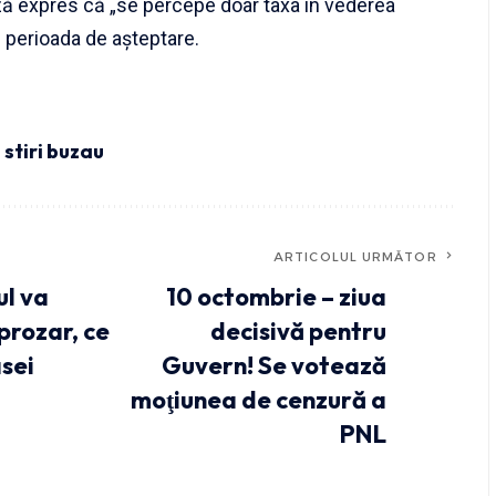
 expres că „se percepe doar taxa în vederea
și perioada de așteptare.
,
stiri buzau
ARTICOLUL URMĂTOR
ul va
10 octombrie – ziua
prozar, ce
decisivă pentru
asei
Guvern! Se votează
moţiunea de cenzură a
PNL