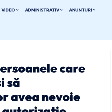
VIDEO
ADMINISTRATIV
ANUNTURI
Persoanele care
i să
or avea nevoie
 autorizație