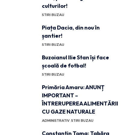
culturilor!
STIRI BUZAU
Piața Dacia, din nou în
șantier!
STIRI BUZAU
Buzoianul Ilie Stan își face
școală de fotbal!
STIRI BUZAU
Primăria Amaru: ANUNȚ
IMPORTANT –
ÎNTRERUPEREA ALIMENTĂRII
CU GAZE NATURALE
ADMINISTRATIV
STIRI BUZAU
Constantin Toma: Tabăra