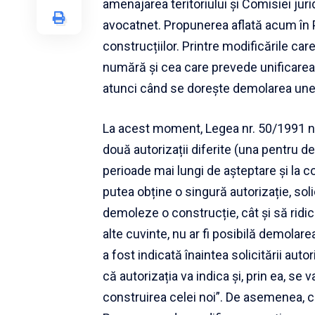
amenajarea teritoriului și Comisiei juri
avocatnet. Propunerea aflată acum în P
construcțiilor. Printre modificările c
numără și cea care prevede unificarea 
atunci când se dorește demolarea unei co
La acest moment, Legea nr. 50/1991 nu
două autorizații diferite (una pentru de
perioade mai lungi de așteptare și la c
putea obține o singură autorizație, soli
demoleze o construcție, cât și să ridice 
alte cuvinte, nu ar fi posibilă demolare
a fost indicată înaintea solicitării aut
că autorizația va indica și, prin ea, se
construirea celei noi”. De asemenea, 