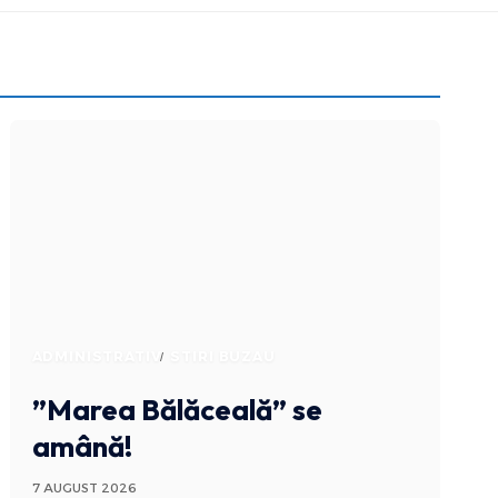
ADMINISTRATIV
STIRI BUZAU
”Marea Bălăceală” se
amână!
7 AUGUST 2026