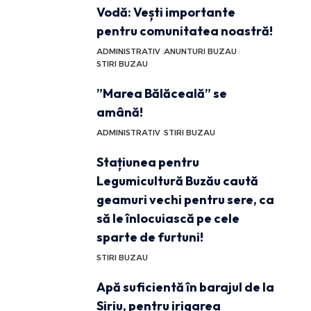
Vodă: Vești importante
pentru comunitatea noastră!
ADMINISTRATIV
ANUNTURI BUZAU
STIRI BUZAU
”Marea Bălăceală” se
amână!
ADMINISTRATIV
STIRI BUZAU
Stațiunea pentru
Legumicultură Buzău caută
geamuri vechi pentru sere, ca
să le înlocuiască pe cele
sparte de furtuni!
STIRI BUZAU
Apă suficientă în barajul de la
Siriu, pentru irigarea