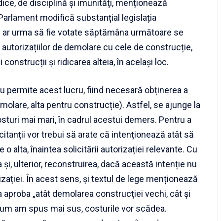
dice, de disciplină şi imunităţi, menționează
arlament modifică substanțial legislația
are ar urma să fie votate săptămâna următoare se
autorizațiilor de demolare cu cele de construcție,
nstrucții și ridicarea alteia, în același loc.
 permite acest lucru, fiind necesară obținerea a
molare, alta pentru construcție). Astfel, se ajunge la
osturi mai mari, în cadrul acestui demers. Pentru a
citanții vor trebui să arate că intenționează atât să
o alta, înaintea solicitării autorizației relevante. Cu
a și, ulterior, reconstruirea, dacă această intenție nu
orizației. În acest sens, și textul de lege menționează
 va aproba „atât demolarea construcţiei vechi, cât şi
cum am spus mai sus, costurile vor scădea.