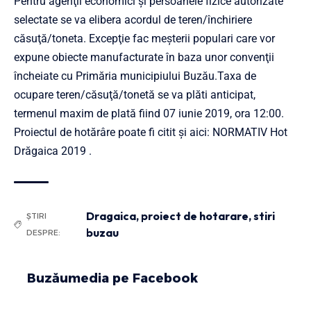
Pentru agenţii economici şi persoanele fizice autorizate
selectate se va elibera acordul de teren/închiriere
căsuţă/toneta. Excepţie fac meşterii populari care vor
expune obiecte manufacturate în baza unor convenţii
încheiate cu Primăria municipiului Buzău.Taxa de
ocupare teren/căsuţă/tonetă se va plăti anticipat,
termenul maxim de plată fiind 07 iunie 2019, ora 12:00.
Proiectul de hotărâre poate fi citit și aici:
NORMATIV Hot
Drăgaica 2019
.
Dragaica
,
proiect de hotarare
,
stiri
ȘTIRI
buzau
DESPRE:
Buzăumedia pe Facebook