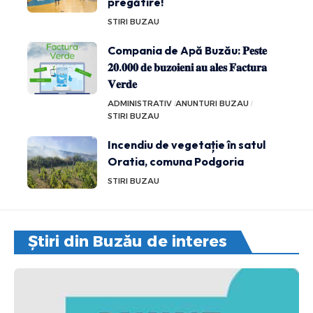
pregătire!
STIRI BUZAU
Compania de Apă Buzău: 𝐏𝐞𝐬𝐭𝐞
𝟐𝟎.𝟎𝟎𝟎 𝐝𝐞 𝐛𝐮𝐳𝐨𝐢𝐞𝐧𝐢 𝐚𝐮 𝐚𝐥𝐞𝐬 𝐅𝐚𝐜𝐭𝐮𝐫𝐚
𝐕𝐞𝐫𝐝𝐞
ADMINISTRATIV
ANUNTURI BUZAU
STIRI BUZAU
Incendiu de vegetație în satul
Oratia, comuna Podgoria
STIRI BUZAU
Știri din Buzău de interes