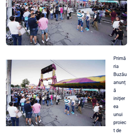
Primă
ria
Buzău
anunț
ă
iniţier
ea
unui
proiec
t de