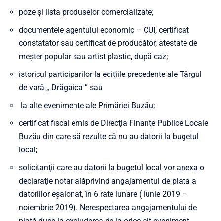
poze şi lista produselor comercializate;
documentele agentului economic – CUI, certificat
constatator sau certificat de producător, atestate de
meşter popular sau artist plastic, după caz;
istoricul participarilor la ediţiile precedente ale Târgul
de vară „ Drăgaica ” sau
la alte evenimente ale Primăriei Buzău;
certificat fiscal emis de Direcţia Finanţe Publice Locale
Buzău din care să rezulte că nu au datorii la bugetul
local;
solicitanţii care au datorii la bugetul local vor anexa o
declaraţie notarialăprivind angajamentul de plata a
datoriilor eşalonat, în 6 rate lunare ( iunie 2019 –
noiembrie 2019). Nerespectarea angajamentului de
plată duce la excluderea de la orice alt eveniment