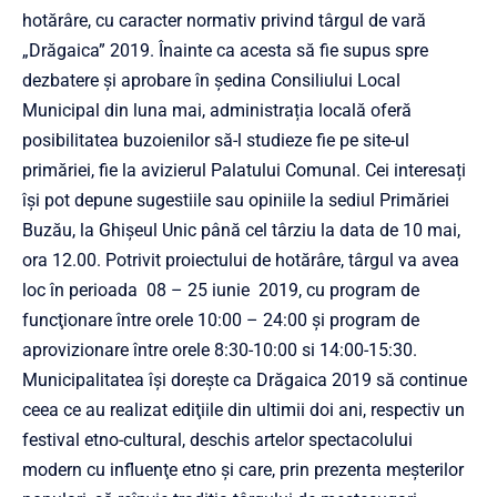
hotărâre, cu caracter normativ privind târgul de vară
„Drăgaica” 2019. Înainte ca acesta să fie supus spre
dezbatere și aprobare în ședina Consiliului Local
Municipal din luna mai, administrația locală oferă
posibilitatea buzoienilor să-l studieze fie pe site-ul
primăriei, fie la avizierul Palatului Comunal. Cei interesați
își pot depune sugestiile sau opiniile la sediul Primăriei
Buzău, la Ghișeul Unic până cel târziu la data de 10 mai,
ora 12.00. Potrivit proiectului de hotărâre, târgul va avea
loc în perioada 08 – 25 iunie 2019, cu program de
funcţionare între orele 10:00 – 24:00 şi program de
aprovizionare între orele 8:30-10:00 si 14:00-15:30.
Municipalitatea își dorește ca Drăgaica 2019 să continue
ceea ce au realizat ediţiile din ultimii doi ani, respectiv un
festival etno-cultural, deschis artelor spectacolului
modern cu influenţe etno şi care, prin prezenta meşterilor