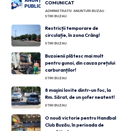
COMUNICAT
ADMINISTRATIV
ANUNTURI BUZAU
STIRI BUZAU
Restricții temporare de
circulație, în zona Crâng!
STIRI BUZAU
Buzoienii plătesc mai mult
pentru gunoi, din cauza prețului
carburanților!
STIRI BUZAU
8 mașini lovite dintr-un foc, la
Rm. Sărat, de un șofer neatent!
STIRI BUZAU
O nouă victorie pentru Handbal
Club Buzău, în perioada de