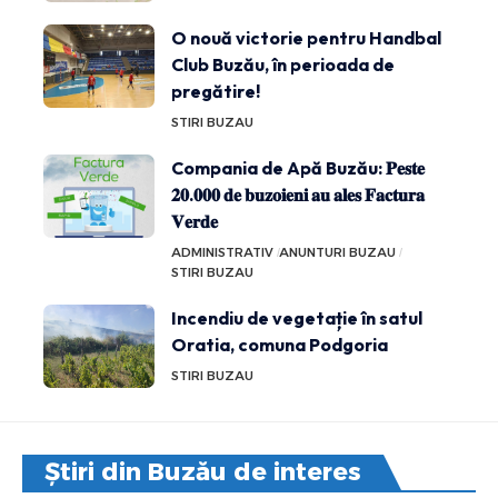
O nouă victorie pentru Handbal
Club Buzău, în perioada de
pregătire!
STIRI BUZAU
Compania de Apă Buzău: 𝐏𝐞𝐬𝐭𝐞
𝟐𝟎.𝟎𝟎𝟎 𝐝𝐞 𝐛𝐮𝐳𝐨𝐢𝐞𝐧𝐢 𝐚𝐮 𝐚𝐥𝐞𝐬 𝐅𝐚𝐜𝐭𝐮𝐫𝐚
𝐕𝐞𝐫𝐝𝐞
ADMINISTRATIV
ANUNTURI BUZAU
STIRI BUZAU
Incendiu de vegetație în satul
Oratia, comuna Podgoria
STIRI BUZAU
Știri din Buzău de interes