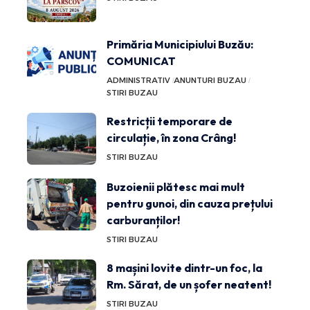
Primăria Municipiului Buzău:
COMUNICAT
ADMINISTRATIV
ANUNTURI BUZAU
STIRI BUZAU
Restricții temporare de
circulație, în zona Crâng!
STIRI BUZAU
Buzoienii plătesc mai mult
pentru gunoi, din cauza prețului
carburanților!
STIRI BUZAU
8 mașini lovite dintr-un foc, la
Rm. Sărat, de un șofer neatent!
STIRI BUZAU