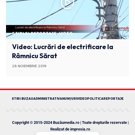
STIRI SI REPORTAJE
VIDEO
Video: Lucrări de electrificare la
Râmnicu Sărat
28 NOIEMBRIE 2019
STIRI BUZAU
ADMINISTRATIV
ANUNȚURI
VIDEO
POLITICA
REPORTAJE
Copyright © 2015-2024 Buzăumedia.ro | Toate drepturile rezervate |
Realizat de
impresia.ro