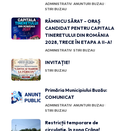
ADMINISTRATIV
ANUNTURI BUZAU
STIRI BUZAU
RÂMNICU SĂRAT – ORAȘ
CANDIDAT PENTRU CAPITALA
TINERETULUI DIN ROMÂNIA
2028, TRECE ÎN ETAPA A II-A!
ADMINISTRATIV
STIRI BUZAU
INVITAȚIE!
STIRI BUZAU
Primăria Municipiului Buzău:
COMUNICAT
ADMINISTRATIV
ANUNTURI BUZAU
STIRI BUZAU
Restricții temporare de
circulație, în zona Crâng!