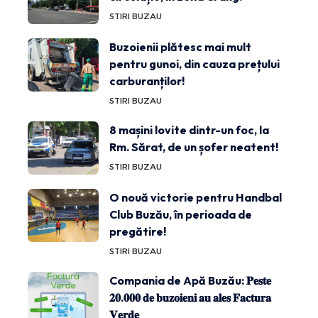
STIRI BUZAU
Buzoienii plătesc mai mult
pentru gunoi, din cauza prețului
carburanților!
STIRI BUZAU
8 mașini lovite dintr-un foc, la
Rm. Sărat, de un șofer neatent!
STIRI BUZAU
O nouă victorie pentru Handbal
Club Buzău, în perioada de
pregătire!
STIRI BUZAU
Compania de Apă Buzău: 𝐏𝐞𝐬𝐭𝐞
𝟐𝟎.𝟎𝟎𝟎 𝐝𝐞 𝐛𝐮𝐳𝐨𝐢𝐞𝐧𝐢 𝐚𝐮 𝐚𝐥𝐞𝐬 𝐅𝐚𝐜𝐭𝐮𝐫𝐚
𝐕𝐞𝐫𝐝𝐞