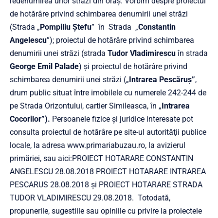
redenumirea unor străzi din oraș. Vorbim despre proiectul
de hotărâre privind schimbarea denumirii unei străzi
(Strada „
Pompiliu Ștefu
” în Strada „
Constantin
Angelescu
”); proiectul de hotărâre privind schimbarea
denumirii unei străzi (strada
Tudor Vladimirescu
în strada
George Emil Palade
) și proiectul de hotărâre privind
schimbarea denumirii unei străzi („
Intrarea Pescăruş”
,
drum public situat între imobilele cu numerele 242-244 de
pe Strada Orizontului, cartier Simileasca, în „
Intrarea
Cocorilor”).
Persoanele fizice şi juridice interesate pot
consulta proiectul de hotărâre pe site-ul autorităţii publice
locale, la adresa www.primariabuzau.ro, la avizierul
primăriei, sau aici:
PROIECT HOTARARE CONSTANTIN
ANGELESCU 28.08.2018
PROIECT HOTARARE INTRAREA
PESCARUS 28.08.2018
și
PROIECT HOTARARE STRADA
TUDOR VLADIMIRESCU 29.08.2018
. Totodată,
propunerile, sugestiile sau opiniile cu privire la proiectele