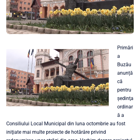
Primări
a
Buzău
anunță
că
pentru
şedinţa
ordinar
ă a
Consiliului Local Municipal din luna octombrie au fost
iniţiate mai multe proiecte de hotărâre privind