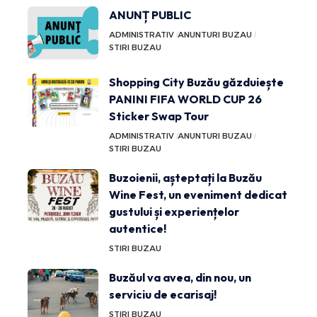
ANUNȚ PUBLIC
ADMINISTRATIV
ANUNTURI BUZAU
STIRI BUZAU
Shopping City Buzău găzduiește
PANINI FIFA WORLD CUP 26
Sticker Swap Tour
ADMINISTRATIV
ANUNTURI BUZAU
STIRI BUZAU
Buzoienii, așteptați la Buzău
Wine Fest, un eveniment dedicat
gustului și experiențelor
autentice!
STIRI BUZAU
Buzăul va avea, din nou, un
serviciu de ecarisaj!
STIRI BUZAU