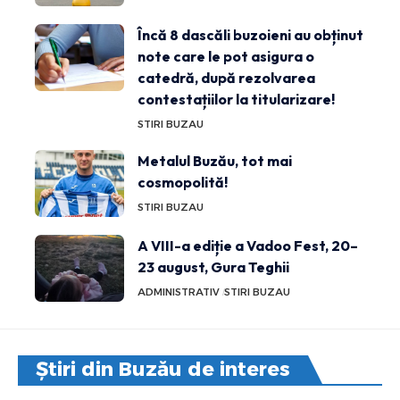
Încă 8 dascăli buzoieni au obținut
note care le pot asigura o
catedră, după rezolvarea
contestațiilor la titularizare!
STIRI BUZAU
Metalul Buzău, tot mai
cosmopolită!
STIRI BUZAU
A VIII-a ediție a Vadoo Fest, 20–
23 august, Gura Teghii
ADMINISTRATIV
STIRI BUZAU
Știri din Buzău de interes