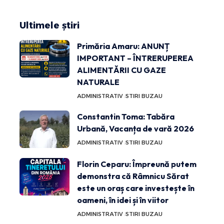
Ultimele știri
Primăria Amaru: ANUNȚ
IMPORTANT – ÎNTRERUPEREA
ALIMENTĂRII CU GAZE
NATURALE
ADMINISTRATIV
STIRI BUZAU
Constantin Toma: Tabăra
Urbană, Vacanța de vară 2026
ADMINISTRATIV
STIRI BUZAU
Florin Ceparu: Împreună putem
demonstra că Râmnicu Sărat
este un oraș care investește în
oameni, în idei și în viitor
ADMINISTRATIV
STIRI BUZAU