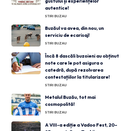
gustului și experiențelor
autentice!
STIRI BUZAU
Buzăul va avea, din nou, un
serviciu de ecarisaj!
STIRI BUZAU
Încă 8 dascăli buzoieni au obținut
note care le pot asigura o
catedră, după rezolvarea
contestațiilor la titularizare!
STIRI BUZAU
Metalul Buzău, tot mai
cosmopolită!
STIRI BUZAU
A VIII-a ediție a Vadoo Fest, 20–