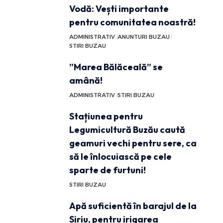
Vodă: Vești importante
pentru comunitatea noastră!
ADMINISTRATIV
ANUNTURI BUZAU
STIRI BUZAU
”Marea Bălăceală” se
amână!
ADMINISTRATIV
STIRI BUZAU
Stațiunea pentru
Legumicultură Buzău caută
geamuri vechi pentru sere, ca
să le înlocuiască pe cele
sparte de furtuni!
STIRI BUZAU
Apă suficientă în barajul de la
Siriu, pentru irigarea