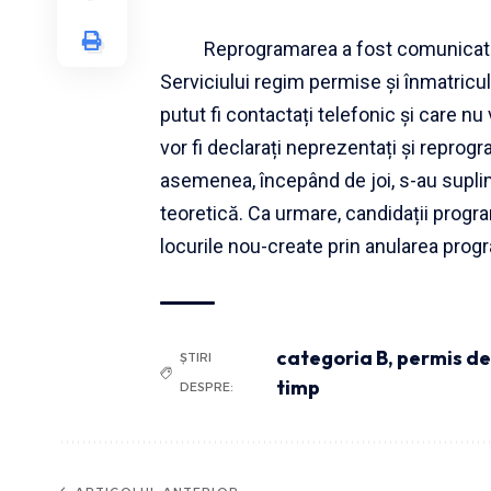
Reprogramarea a fost comunicată tel
Serviciului regim permise și înmatricul
putut fi contactați telefonic și care nu 
vor fi declarați neprezentați și reprogra
asemenea, începând de joi, s-au suplim
teoretică. Ca urmare, candidații progra
locurile nou-create prin anularea progra
categoria B
,
permis d
ȘTIRI
timp
DESPRE: