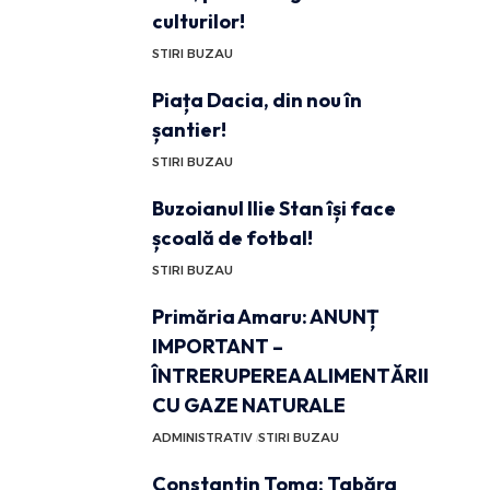
culturilor!
STIRI BUZAU
Piața Dacia, din nou în
șantier!
STIRI BUZAU
Buzoianul Ilie Stan își face
școală de fotbal!
STIRI BUZAU
Primăria Amaru: ANUNȚ
IMPORTANT –
ÎNTRERUPEREA ALIMENTĂRII
CU GAZE NATURALE
ADMINISTRATIV
STIRI BUZAU
Constantin Toma: Tabăra