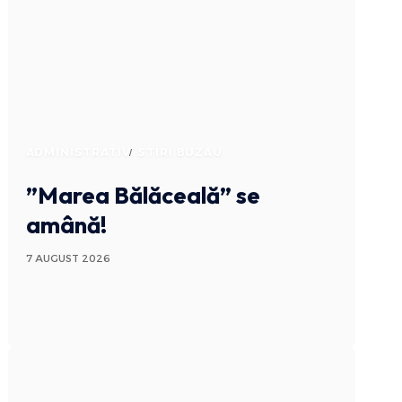
ADMINISTRATIV
STIRI BUZAU
”Marea Bălăceală” se
amână!
7 AUGUST 2026