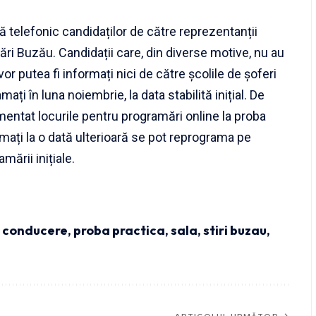
efonic candidaților de către reprezentanții
ări Buzău. Candidații care, din diverse motive, nu au
vor putea fi informați nici de către școlile de șoferi
mați în luna noiembrie, la data stabilită inițial. De
entat locurile pentru programări online la proba
mați la o dată ulterioară se pot reprograma pe
mării inițiale.
e conducere
,
proba practica
,
sala
,
stiri buzau
,