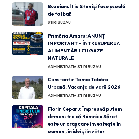
Buzoianul Ilie Stan își face școală
de fotbal!
STIRI BUZAU
Primăria Amaru: ANUNȚ
IMPORTANT – ÎNTRERUPEREA
ALIMENTĂRII CU GAZE
NATURALE
ADMINISTRATIV
STIRI BUZAU
Constantin Toma: Tabăra
Urbană, Vacanța de vară 2026
ADMINISTRATIV
STIRI BUZAU
Florin Ceparu: Împreună putem
demonstra că Râmnicu Sărat
este un oraș care investește în
oameni, în idei și în viitor