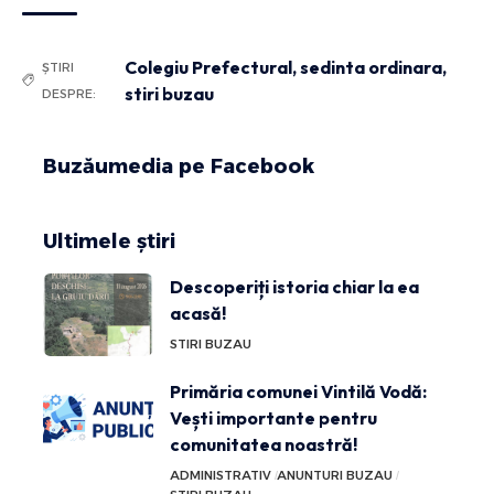
Colegiu Prefectural
,
sedinta ordinara
,
ȘTIRI
stiri buzau
DESPRE:
Buzăumedia pe Facebook
Ultimele știri
Descoperiți istoria chiar la ea
acasă!
STIRI BUZAU
Primăria comunei Vintilă Vodă:
Vești importante pentru
comunitatea noastră!
ADMINISTRATIV
ANUNTURI BUZAU