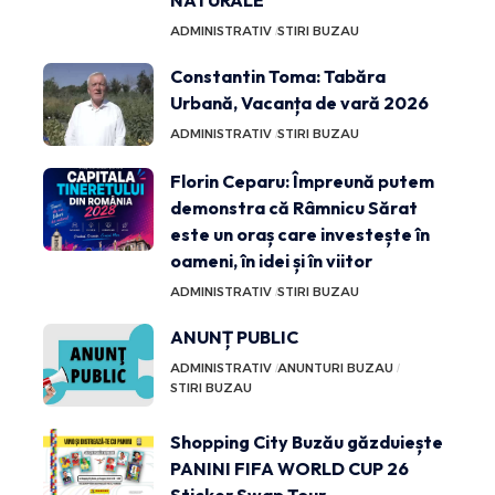
NATURALE
ADMINISTRATIV
STIRI BUZAU
Constantin Toma: Tabăra
Urbană, Vacanța de vară 2026
ADMINISTRATIV
STIRI BUZAU
Florin Ceparu: Împreună putem
demonstra că Râmnicu Sărat
este un oraș care investește în
oameni, în idei și în viitor
ADMINISTRATIV
STIRI BUZAU
ANUNȚ PUBLIC
ADMINISTRATIV
ANUNTURI BUZAU
STIRI BUZAU
Shopping City Buzău găzduiește
PANINI FIFA WORLD CUP 26