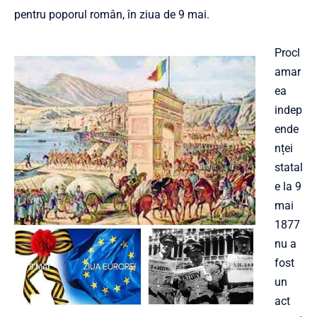
pentru poporul român, în ziua de 9 mai.
Procl
amar
ea
indep
ende
nței
statal
e la 9
mai
1877
nu a
fost
un
act