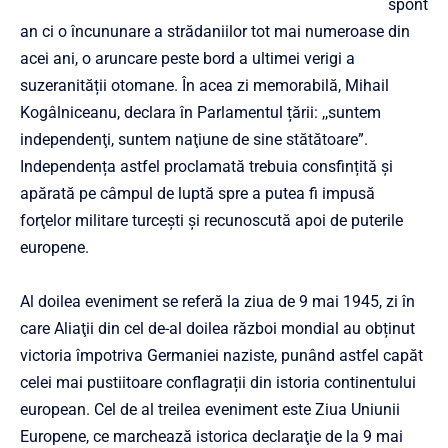
spont
an ci o încununare a strădaniilor tot mai numeroase din
acei ani, o aruncare peste bord a ultimei verigi a
suzeranității otomane. În acea zi memorabilă, Mihail
Kogâlniceanu, declara în Parlamentul țării: ,,suntem
independenţi, suntem naţiune de sine stătătoare”.
Independența astfel proclamată trebuia consfințită și
apărată pe câmpul de luptă spre a putea fi impusă
forţelor militare turceşti și recunoscută apoi de puterile
europene.
Al doilea eveniment se referă la ziua de 9 mai 1945, zi în
care Aliaţii din cel de-al doilea război mondial au obținut
victoria împotriva Germaniei naziste, punând astfel capăt
celei mai pustiitoare conflagrații din istoria continentului
european. Cel de al treilea eveniment este Ziua Uniunii
Europene, ce marchează istorica declaraţie de la 9 mai