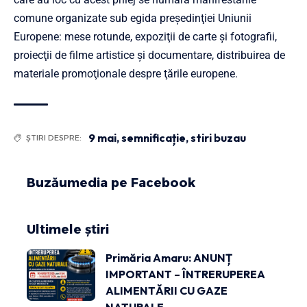
comune organizate sub egida preşedinţiei Uniunii
Europene: mese rotunde, expoziţii de carte şi fotografii,
proiecţii de filme artistice şi documentare, distribuirea de
materiale promoţionale despre ţările europene.
9 mai
,
semnificație
,
stiri buzau
ȘTIRI DESPRE:
Buzăumedia pe Facebook
Ultimele știri
Primăria Amaru: ANUNȚ
IMPORTANT – ÎNTRERUPEREA
ALIMENTĂRII CU GAZE