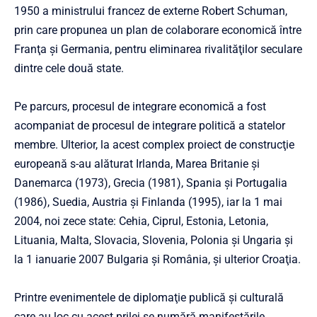
1950 a ministrului francez de externe Robert Schuman,
prin care propunea un plan de colaborare economică între
Franţa şi Germania, pentru eliminarea rivalităţilor seculare
dintre cele două state.
Pe parcurs, procesul de integrare economică a fost
acompaniat de procesul de integrare politică a statelor
membre. Ulterior, la acest complex proiect de construcţie
europeană s-au alăturat Irlanda, Marea Britanie şi
Danemarca (1973), Grecia (1981), Spania şi Portugalia
(1986), Suedia, Austria şi Finlanda (1995), iar la 1 mai
2004, noi zece state: Cehia, Ciprul, Estonia, Letonia,
Lituania, Malta, Slovacia, Slovenia, Polonia şi Ungaria şi
la 1 ianuarie 2007 Bulgaria şi România, şi ulterior Croaţia.
Printre evenimentele de diplomaţie publică şi culturală
care au loc cu acest prilej se numără manifestările