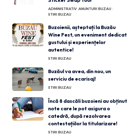
Sticker Swap Tour
ADMINISTRATIV
ANUNTURI BUZAU
STIRI BUZAU
Buzoienii, așteptați la Buzău
Wine Fest, un eveniment dedicat
gustului și experiențelor
autentice!
STIRI BUZAU
Buzăul va avea, din nou, un
serviciu de ecarisaj!
STIRI BUZAU
Încă 8 dascăli buzoieni au obținut
note care le pot asigura o
catedră, după rezolvarea
contestațiilor la titularizare!
STIRI BUZAU