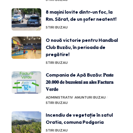
8 mașini lovite dintr-un foc, la
Rm. Sărat, de un șofer neatent!
STIRI BUZAU
O nouă victorie pentru Handbal
Club Buzău, în perioada de
pregătire!
STIRI BUZAU
Compania de Apă Buzău: 𝐏𝐞𝐬𝐭𝐞
𝟐𝟎.𝟎𝟎𝟎 𝐝𝐞 𝐛𝐮𝐳𝐨𝐢𝐞𝐧𝐢 𝐚𝐮 𝐚𝐥𝐞𝐬 𝐅𝐚𝐜𝐭𝐮𝐫𝐚
𝐕𝐞𝐫𝐝𝐞
ADMINISTRATIV
ANUNTURI BUZAU
STIRI BUZAU
Incendiu de vegetație în satul
Oratia, comuna Podgoria
STIRI BUZAU