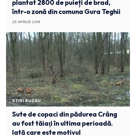
plantat 2800 de puieți de brad,
într-o zonă din comuna Gura Teghii
25 APRILIE 2019
STIRI BUZAU
Sute de copaci din pădurea Crâng
au fost tăiaţi în ultima perioadă.
Iată care este motivul