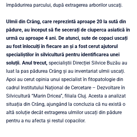
împădurirea parcului, după extragerea arborilor uscaţi.
Ulmii din Crâng, care reprezintă aproape 20 la sută din
pădure, au început să fie secerați de ciuperca asiatică în
urmă cu aproape 4 ani. De atunci, sute de copaci uscați
au fost înlocuiți în fiecare an și a fost cerut ajutorul
specialiștilor în silvicultură pentru identificarea unei
soluții. Anul trecut,
specialiștii Direcției Silvice Buzău au
luat la pas pădurea Crâng și au inventariat ulmii uscați.
Apoi au cerut opinia unui specialist în fitopatologie din
cadrul Institutului Național de Cercetare – Dezvoltare în
Silvicultură “Marin Dricea”, filiala Cluj. Acesta a analizat
situația din Crâng, ajungând la concluzia că nu există o
altă soluție decât extragerea ulmilor uscați din pădure
pentru a nu afecta și restul copacilor.