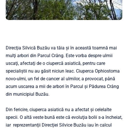
Direcţia Silvică Buzău va tăia şi în această toamnă mai
mulţi arbori din Parcul Crâng. Este vorba despre ulmii
uscaţi, afectaţi de o ciupercă asiatică, pentru care
specialiştii nu au găsit niciun leac. Ciuperca Ophiostoma
novo-ulmi, un fel de cancer al ulmilor, a provocat, până
acum uscarea a mii de arbori în Parcul și Pădurea Crâng
din municipiul Buzău.
Din fericire, ciuperca asiatică nu a afectat şi celelalte
specii. O altă veste bună este că evoluţia bolii s-a încheiat,
iar reprezentanţii Direcţiei Silvice Buzău iau în calcul