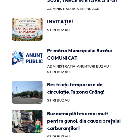
2028, TRECE ÎN ETAPA A II-A!
ADMINISTRATIV
STIRI BUZAU
INVITAȚIE!
STIRI BUZAU
Primăria Municipiului Buzău:
COMUNICAT
ADMINISTRATIV
ANUNTURI BUZAU
STIRI BUZAU
Restricții temporare de
circulație, în zona Crâng!
STIRI BUZAU
Buzoienii plătesc mai mult
pentru gunoi, din cauza prețului
carburanților!
STIRI BUZAU