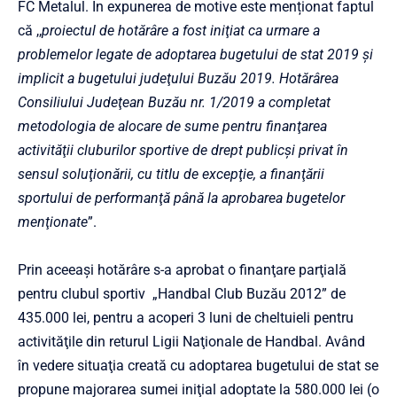
FC Metalul. În expunerea de motive este menționat faptul
că ,,
proiectul de hotărâre a fost iniţiat ca urmare a
problemelor legate de adoptarea bugetului de stat 2019 şi
implicit a bugetului judeţului Buzău 2019. Hotărârea
Consiliului Judeţean Buzău nr. 1/2019 a completat
metodologia de alocare de sume pentru finanţarea
activităţii cluburilor sportive de drept publicşi privat în
sensul soluţionării, cu titIu de excepţie, a finanţării
sportului de performanţă până la aprobarea bugetelor
menţionate
”.
Prin aceeaşi hotărâre s-a aprobat o finanţare parţială
pentru clubul sportiv „Handbal Club Buzău 2012” de
435.000 lei, pentru a acoperi 3 luni de cheltuieli pentru
activităţile din returul Ligii Naţionale de Handbal. Având
în vedere situaţia creată cu adoptarea bugetului de stat se
propune majorarea sumei iniţial adoptate la 580.000 lei (o