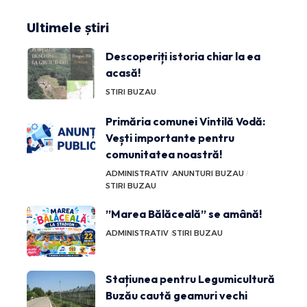
Ultimele știri
Descoperiți istoria chiar la ea
acasă!
STIRI BUZAU
Primăria comunei Vintilă Vodă:
Vești importante pentru
comunitatea noastră!
ADMINISTRATIV
ANUNTURI BUZAU
STIRI BUZAU
”Marea Bălăceală” se amână!
ADMINISTRATIV
STIRI BUZAU
Stațiunea pentru Legumicultură
Buzău caută geamuri vechi