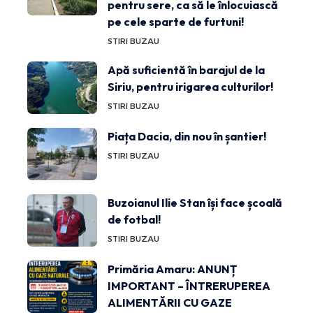
pentru sere, ca să le înlocuiască
pe cele sparte de furtuni!
STIRI BUZAU
Apă suficientă în barajul de la
Siriu, pentru irigarea culturilor!
STIRI BUZAU
Piața Dacia, din nou în șantier!
STIRI BUZAU
Buzoianul Ilie Stan își face școală
de fotbal!
STIRI BUZAU
Primăria Amaru: ANUNȚ
IMPORTANT – ÎNTRERUPEREA
ALIMENTĂRII CU GAZE