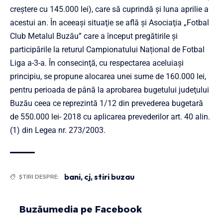
creştere cu 145.000 lei), care să cuprindă şi luna aprilie a
acestui an. În aceeaşi situaţie se află și Asociaţia „Fotbal
Club Metalul Buzău” care a început pregătirile şi
participările la returul Campionatului Național de Fotbal
Liga a-3-a. În consecinţă, cu respectarea aceluiaşi
principiu, se propune alocarea unei sume de 160.000 lei,
pentru perioada de până la aprobarea bugetului judeţului
Buzău ceea ce reprezintă 1/12 din prevederea bugetară
de 550.000 lei- 2018 cu aplicarea prevederilor art. 40 alin.
(1) din Legea nr. 273/2003.
bani
,
cj
,
stiri buzau
ȘTIRI DESPRE:
Buzăumedia pe Facebook