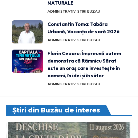
NATURALE
ADMINISTRATIV
STIRI BUZAU
Constantin Toma: Tabăra
Urbană, Vacanța de vară 2026
ADMINISTRATIV
STIRI BUZAU
Florin Ceparu: Împreună putem
demonstra că Râmnicu Sărat
este un oraș care investește în
oameni, în idei și în viitor
ADMINISTRATIV
STIRI BUZAU
Știri din Buzău de interes