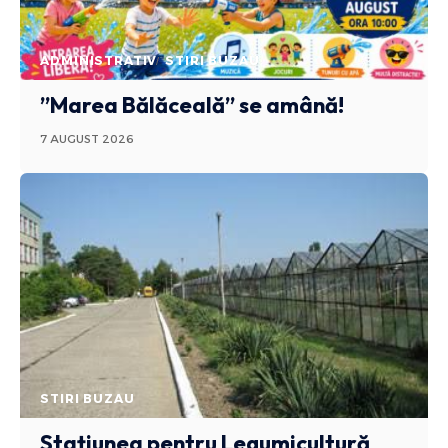
ADMINISTRATIV
STIRI BUZAU
”Marea Bălăceală” se amână!
7 AUGUST 2026
STIRI BUZAU
Stațiunea pentru Legumicultură