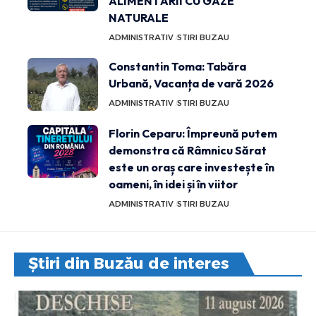
ALIMENTĂRII CU GAZE
NATURALE
ADMINISTRATIV
STIRI BUZAU
Constantin Toma: Tabăra
Urbană, Vacanța de vară 2026
ADMINISTRATIV
STIRI BUZAU
Florin Ceparu: Împreună putem
demonstra că Râmnicu Sărat
este un oraș care investește în
oameni, în idei și în viitor
ADMINISTRATIV
STIRI BUZAU
Știri din Buzău de interes