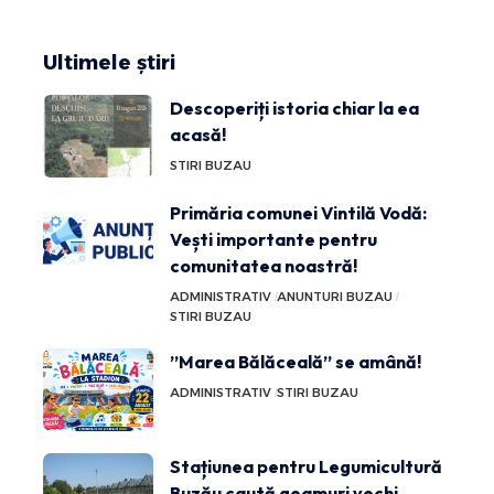
Ultimele știri
Descoperiți istoria chiar la ea
acasă!
STIRI BUZAU
Primăria comunei Vintilă Vodă:
Vești importante pentru
comunitatea noastră!
ADMINISTRATIV
ANUNTURI BUZAU
STIRI BUZAU
”Marea Bălăceală” se amână!
ADMINISTRATIV
STIRI BUZAU
Stațiunea pentru Legumicultură
Buzău caută geamuri vechi