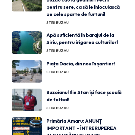
pentru sere, ca să le înlocuiască
pe cele sparte de furtuni!
STIRI BUZAU
Apă suficientă în barajul de la
Siriu, pentru irigarea culturilor!
STIRI BUZAU
Piața Dacia, din nou în șantier!
STIRI BUZAU
Buzoianul Ilie Stan își face școală
de fotbal!
STIRI BUZAU
Primăria Amaru: ANUNȚ
IMPORTANT – ÎNTRERUPEREA