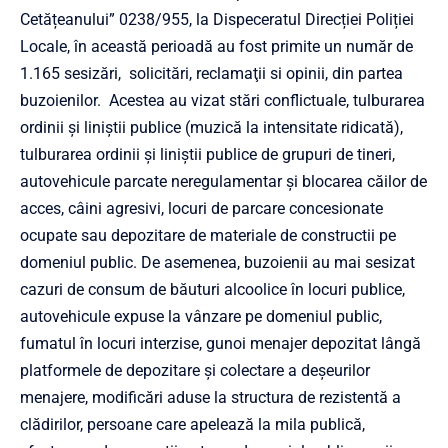
Cetățeanului” 0238/955, la Dispeceratul Direcției Poliției
Locale, în această perioadă au fost primite un număr de
1.165 sesizări, solicitări, reclamaţii si opinii, din partea
buzoienilor. Acestea au vizat stări conflictuale, tulburarea
ordinii și liniștii publice (muzică la intensitate ridicată),
tulburarea ordinii și liniștii publice de grupuri de tineri,
autovehicule parcate neregulamentar şi blocarea căilor de
acces, câini agresivi, locuri de parcare concesionate
ocupate sau depozitare de materiale de constructii pe
domeniul public. De asemenea, buzoienii au mai sesizat
cazuri de consum de băuturi alcoolice în locuri publice,
autovehicule expuse la vânzare pe domeniul public,
fumatul în locuri interzise, gunoi menajer depozitat lângă
platformele de depozitare și colectare a deșeurilor
menajere, modificări aduse la structura de rezistentă a
clădirilor, persoane care apelează la mila publică,