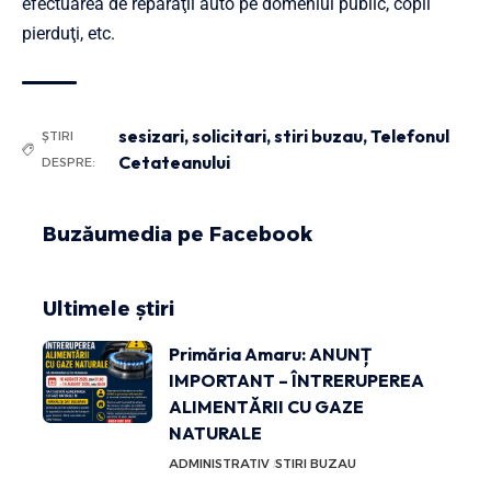
efectuarea de reparaţii auto pe domeniul public, copii
pierduţi, etc.
sesizari
,
solicitari
,
stiri buzau
,
Telefonul
ȘTIRI
Cetateanului
DESPRE:
Buzăumedia pe Facebook
Ultimele știri
Primăria Amaru: ANUNȚ
IMPORTANT – ÎNTRERUPEREA
ALIMENTĂRII CU GAZE
NATURALE
ADMINISTRATIV
STIRI BUZAU