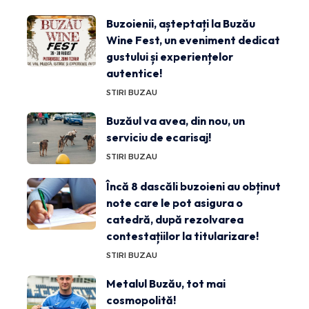
Buzoienii, așteptați la Buzău
Wine Fest, un eveniment dedicat
gustului și experiențelor
autentice!
STIRI BUZAU
Buzăul va avea, din nou, un
serviciu de ecarisaj!
STIRI BUZAU
Încă 8 dascăli buzoieni au obținut
note care le pot asigura o
catedră, după rezolvarea
contestațiilor la titularizare!
STIRI BUZAU
Metalul Buzău, tot mai
cosmopolită!