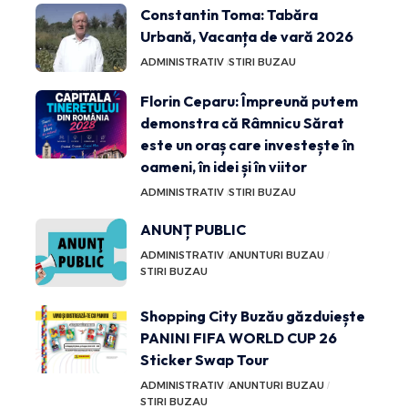
Constantin Toma: Tabăra
Urbană, Vacanța de vară 2026
ADMINISTRATIV
STIRI BUZAU
Florin Ceparu: Împreună putem
demonstra că Râmnicu Sărat
este un oraș care investește în
oameni, în idei și în viitor
ADMINISTRATIV
STIRI BUZAU
ANUNȚ PUBLIC
ADMINISTRATIV
ANUNTURI BUZAU
STIRI BUZAU
Shopping City Buzău găzduiește
PANINI FIFA WORLD CUP 26
Sticker Swap Tour
ADMINISTRATIV
ANUNTURI BUZAU
STIRI BUZAU