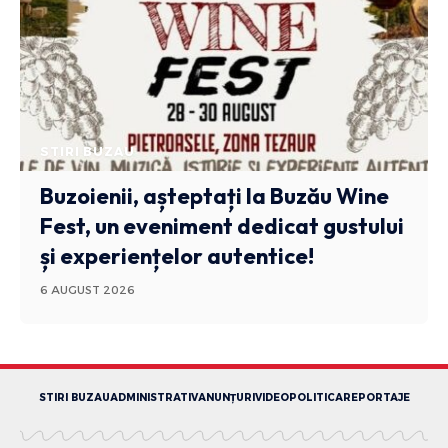
STIRI BUZAU
Buzoienii, așteptați la Buzău Wine
Fest, un eveniment dedicat gustului
și experiențelor autentice!
6 AUGUST 2026
STIRI BUZAU
ADMINISTRATIV
ANUNȚURI
VIDEO
POLITICA
REPORTAJE