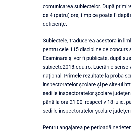
comunicarea subiectelor. După primirea
de 4 (patru) ore, timp ce poate fi depă
deficiențe.
Subiectele, traducerea acestora în lim
pentru cele 115 discipline de concurs 
Examinare şi vor fi publicate, după susț
subiecte2018.edu.ro. Lucrările scrise v
naţional. Primele rezultate la proba scri
inspectoratelor şcolare şi pe site-ul ht
sediile inspectoratelor şcolare judeţene
până la ora 21:00, respectiv 18 iulie, p
sediile inspectoratelor şcolare judeţene
Pentru angajarea pe perioadă nedetermi