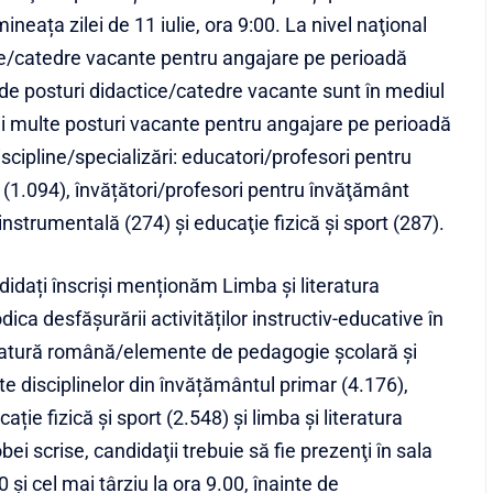
mineața zilei de 11 iulie, ora 9:00. La nivel naţional
ice/catedre vacante pentru angajare pe perioadă
de posturi didactice/catedre vacante sunt în mediul
ai multe posturi vacante pentru angajare pe perioadă
cipline/specializări: educatori/profesori pentru
(1.094), învățători/profesori pentru învăţământ
nstrumentală (274) și educaţie fizică şi sport (287).
ndidați înscriși menționăm Limba și literatura
a desfășurării activităților instructiv-educative în
iteratură română/elemente de pedagogie școlară și
e disciplinelor din învățământul primar (4.176),
ție fizică și sport (2.548) și limba și literatura
ei scrise, candidaţii trebuie să fie prezenţi în sala
şi cel mai târziu la ora 9.00, înainte de