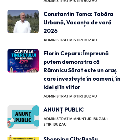
ADMINISTRATIV
STIRI BUZAU
Constantin Toma: Tabăra
Urbană, Vacanța de vară
2026
ADMINISTRATIV
STIRI BUZAU
Florin Ceparu: Împreună
putem demonstra că
Râmnicu Sărat este un oraș
care investește în oameni, în
idei și în viitor
ADMINISTRATIV
STIRI BUZAU
ANUNȚ PUBLIC
ADMINISTRATIV
ANUNTURI BUZAU
STIRI BUZAU
Shopping City Buzău