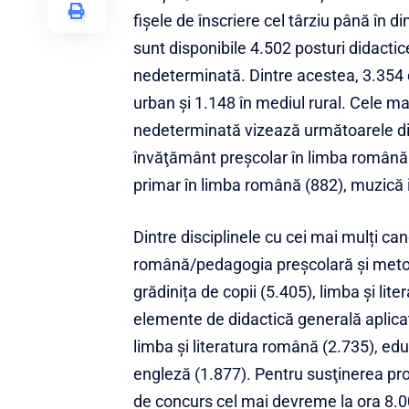
fișele de înscriere cel târziu până în di
sunt disponibile 4.502 posturi didact
nedeterminată. Dintre acestea, 3.354 
urban şi 1.148 în mediul rural. Cele m
nedeterminată vizează următoarele dis
învăţământ preşcolar în limba română 
primar în limba română (882), muzică i
Dintre disciplinele cu cei mai mulți ca
română/pedagogia preșcolară și metodic
grădinița de copii (5.405), limba și l
elemente de didactică generală aplicat
limba și literatura română (2.735), educa
engleză (1.877). Pentru susţinerea prob
de concurs cel mai devreme la ora 8.00 