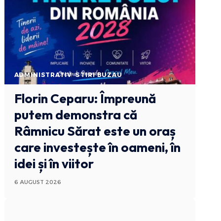
ADMINISTRATIV
STIRI BUZAU
Florin Ceparu: Împreună
putem demonstra că
Râmnicu Sărat este un oraș
care investește în oameni, în
idei și în viitor
6 AUGUST 2026