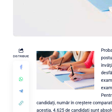
Proba
DISTRIBUIE
postu
învăţ
desfă
exame
exame
Pentr
candidați, număr în creștere comparati
aceștia, 4.625 de candidaţi sunt absolv