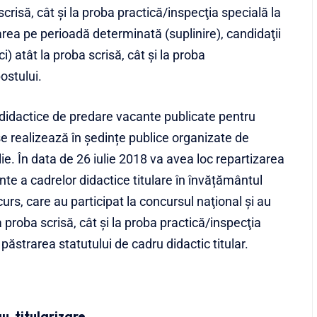
risă, cât şi la proba practică/inspecţia specială la
jarea pe perioadă determinată (suplinire), candidaţii
) atât la proba scrisă, cât şi la proba
postului.
 didactice de predare vacante publicate pentru
 realizează în ședințe publice organizate de
lie. În data de 26 iulie 2018 va avea loc repartizarea
te a cadrelor didactice titulare în învățământul
curs, care au participat la concursul naţional şi au
proba scrisă, cât şi la proba practică/inspecţia
u păstrarea statutului de cadru didactic titular.
au
,
titularizare