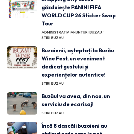
găzduiește PANINI FIFA
WORLD CUP 26 Sticker Swap
Tour
ADMINISTRATIV
ANUNTURI BUZAU
STIRI BUZAU
Buzoienii, așteptați la Buzău
Wine Fest, un eveniment
dedicat gustului și
experiențelor autentice!
STIRI BUZAU
Buzăul va avea, din nou, un
serviciu de ecarisaj!
STIRI BUZAU
Încă 8 dascăli buzoieni au
obținut note care le pot