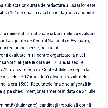
 subiectelor, durata de redactare a lucrărilor este
şit cu 1-2 ore doar în cazul candidaţilor cu anumite
bile minorităților naţionale şi baremele de evaluare
sunt asigurate de Centrul National de Evaluare şi
inerea probei scrise, pe site-ul
or fi evaluate în 11 centre organizate la nivel
să vor fi afişate în data de 17 iulie, la sediile
tp://titularizare.edu.ro. Contestaţiile se depun la
 în zilele de 17 iulie, după afişarea rezultatelor,
ână la ora 15:00. Rezultatele finale se afişează la
 şi pe site-ul menţionat anterior în data de 24 iulie.
nată (titularizare), candidaţii trebuie să obțină