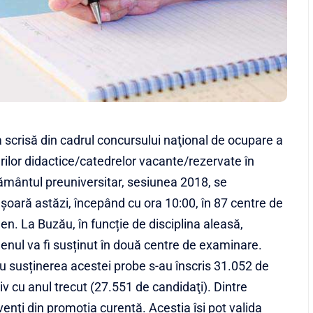
 scrisă din cadrul concursului naţional de ocupare a
rilor didactice/catedrelor vacante/rezervate în
ământul preuniversitar, sesiunea 2018, se
șoară astăzi, începând cu ora 10:00, în 87 centre de
n. La Buzău, în funcție de disciplina aleasă,
nul va fi susținut în două centre de examinare.
u susținerea acestei probe s-au înscris 31.052 de
v cu anul trecut (27.551 de candidaţi). Dintre
enţi din promoția curentă. Aceștia îşi pot valida