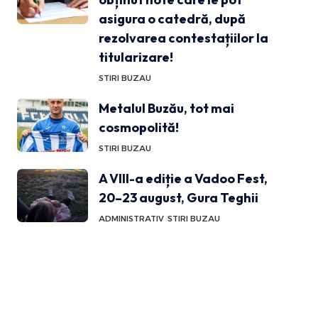
asigura o catedră, după
rezolvarea contestațiilor la
titularizare!
STIRI BUZAU
Metalul Buzău, tot mai
cosmopolită!
STIRI BUZAU
A VIII-a ediție a Vadoo Fest,
20–23 august, Gura Teghii
ADMINISTRATIV
STIRI BUZAU