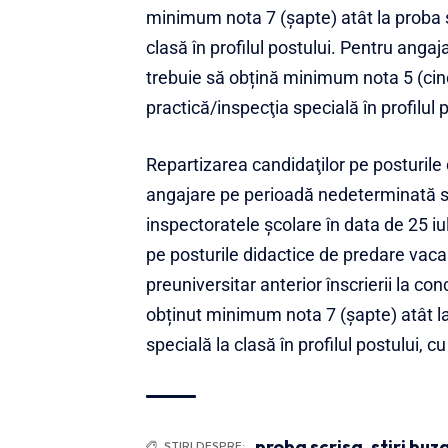
minimum nota 7 (şapte) atât la proba sc
clasă în profilul postului. Pentru anga
trebuie să obțină minimum nota 5 (cinci
practică/inspecţia specială în profilul 
Repartizarea candidaţilor pe posturile
angajare pe perioadă nedeterminată se
inspectoratele şcolare în data de 25 iu
pe posturile didactice de predare vacan
preuniversitar anterior înscrierii la con
obținut minimum nota 7 (şapte) atât la 
specială la clasă în profilul postului, c
proba scrisa
,
stiri buz
ȘTIRI DESPRE: