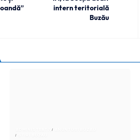
Coandă”
intern teritorială
Buzău
ADMINISTRATIV
ANUNTURI BUZAU
STIRI BUZAU