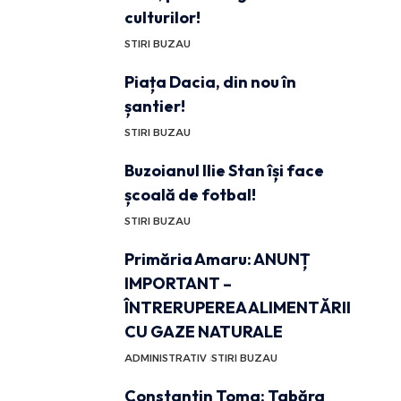
culturilor!
STIRI BUZAU
Piața Dacia, din nou în
șantier!
STIRI BUZAU
Buzoianul Ilie Stan își face
școală de fotbal!
STIRI BUZAU
Primăria Amaru: ANUNȚ
IMPORTANT –
ÎNTRERUPEREA ALIMENTĂRII
CU GAZE NATURALE
ADMINISTRATIV
STIRI BUZAU
Constantin Toma: Tabăra