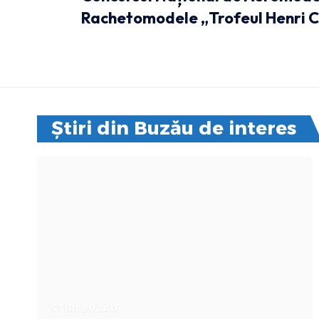
Rachetomodele „Trofeul Henri 
Știri din Buzău de interes
STIRI BUZAU