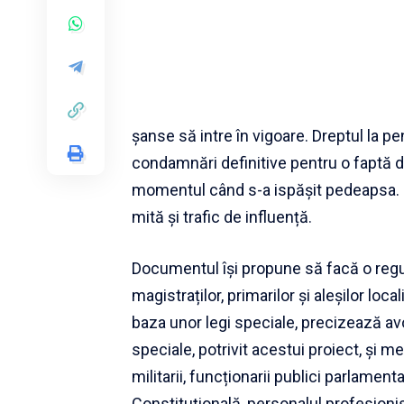
șanse să intre în vigoare. Dreptul la p
condamnări definitive pentru o faptă de 
momentul când s-a ispășit pedeapsa. C
mită și trafic de influență.
Documentul își propune să facă o regul
magistraților, primarilor și aleșilor local
baza unor legi speciale, precizează av
speciale, potrivit acestui proiect, și m
militarii, funcționarii publici parlament
Constituțională, personalul profesionist