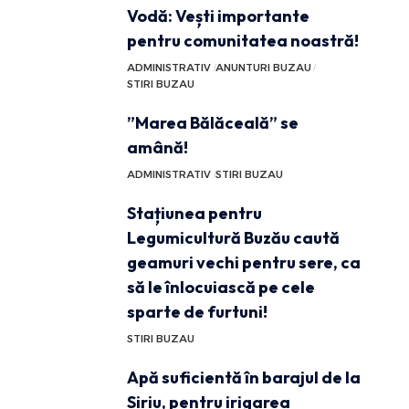
Vodă: Vești importante
pentru comunitatea noastră!
ADMINISTRATIV
ANUNTURI BUZAU
STIRI BUZAU
”Marea Bălăceală” se
amână!
ADMINISTRATIV
STIRI BUZAU
Stațiunea pentru
Legumicultură Buzău caută
geamuri vechi pentru sere, ca
să le înlocuiască pe cele
sparte de furtuni!
STIRI BUZAU
Apă suficientă în barajul de la
Siriu, pentru irigarea