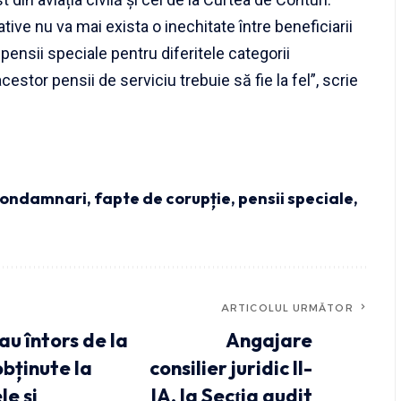
lative nu va mai exista o inechitate între beneficiarii
pensii speciale pentru diferitele categorii
cestor pensii de serviciu trebuie să fie la fel”, scrie
condamnari
,
fapte de corupție
,
pensii speciale
,
ARTICOLUL URMĂTOR
au întors de la
Angajare
bținute la
consilier juridic II-
e și
IA, la Secţia audit