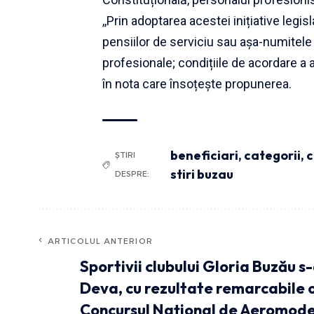
,,Prin adoptarea acestei inițiative legis
pensiilor de serviciu sau așa-numitele 
profesionale; condițiile de acordare a a
în nota care însoțește propunerea.
beneficiari
,
categorii
,
ȘTIRI
stiri buzau
DESPRE:
ARTICOLUL ANTERIOR
Sportivii clubului Gloria Buzău s-
Deva, cu rezultate remarcabile o
Concursul Național de Aeromodel