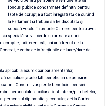
serviciu pentru persoanele remunerate din
fonduri publice condamnate definitiv pentru
fapte de corupție a fost înregistrată de curând
la Parlament și trebuie să fie discutată și
supusă votului în ambele Camere pentru a avea
ensia specială se va pierde ca urmare a unei
corupție, indiferent câți ani ar fi trecut de la
oncret, e vorba de infracțiunile de luare/dare de
ă aplicabilă acum doar parlamentarilor,
i să se aplice și celorlalți beneficiari de pensii în
ocatnet. Concret, vor pierde beneficiul pensiei
embrii personalului auxiliar al instanțelor/parchetelor,
ari, personalul diplomatic și consular, cei la Curtea
 din aviația civilă și cei de la Curtea de Conturi.