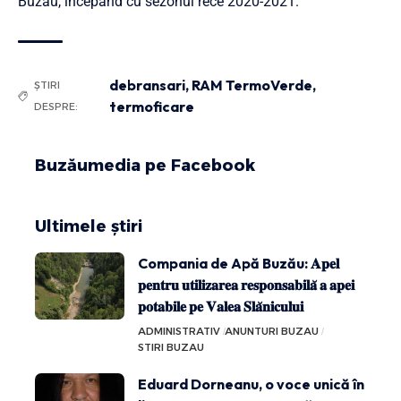
Buzău, începând cu sezonul rece 2020-2021.
debransari
,
RAM TermoVerde
,
ȘTIRI
termoficare
DESPRE:
Buzăumedia pe Facebook
Ultimele știri
Compania de Apă Buzău: 𝐀𝐩𝐞𝐥
𝐩𝐞𝐧𝐭𝐫𝐮 𝐮𝐭𝐢𝐥𝐢𝐳𝐚𝐫𝐞𝐚 𝐫𝐞𝐬𝐩𝐨𝐧𝐬𝐚𝐛𝐢𝐥𝐚̆ 𝐚 𝐚𝐩𝐞𝐢
𝐩𝐨𝐭𝐚𝐛𝐢𝐥𝐞 𝐩𝐞 𝐕𝐚𝐥𝐞𝐚 𝐒𝐥𝐚̆𝐧𝐢𝐜𝐮𝐥𝐮𝐢
ADMINISTRATIV
ANUNTURI BUZAU
STIRI BUZAU
Eduard Dorneanu, o voce unică în