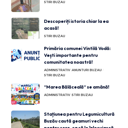
STIRI BUZAU
Descoperiți istoria chiar la ea
acasă!
STIRI BUZAU
Primăria comunei Vintilă Vodă:
Vești importante pentru
comunitatea noastră!
ADMINISTRATIV
ANUNTURI BUZAU
STIRI BUZAU
”Marea Bălăceală” se amână!
ADMINISTRATIV
STIRI BUZAU
Stațiunea pentru Legumicultură
Buzău caută geamuri vechi
pentru sere, ca să le înlocuiască