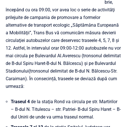
brie,
începând cu ora 09:00, vor avea loc o serie de activităţi
prilejuite de campania de promovare a formelor
alternative de transport ecologic „Săptămâna Europeană
a Mobilităţii”, Trans Bus vă comunicăm măsura devierii
circulaţiei autobuzelor care deservesc traseele 4, 5, 7, 8 și
12. Astfel, în intervalul orar 09:00-12:00 autobuzele nu vor
mai circula pe Bulevardul Al.Averescu (tronsonul delimitat
de B-dul Spiru Haret-B-dul N. Bălcescu) şi pe Bulevardul
Stadionului(tronsonul delimitat de B-dul N. Bălcescu-Str.
Caraiman). În consecință, traseele se deviază după cum
urmează:
Traseul 4
de la staţia Rond va circula pe str. Martirilor
– B-dul N. Titulescu – str. Patriei- B-dul Spiru Haret – B-
dul Unirii de unde va urma traseul normal.