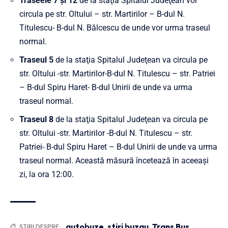
Traseele 7 şi 12
de la staţia Spitalul Judeţean vor
circula pe str. Oltului – str. Martirilor – B-dul N.
Titulescu- B-dul N. Bălcescu de unde vor urma traseul
normal.
Traseul 5
de la staţia Spitalul Judeţean va circula pe
str. Oltului -str. Martirilor-B-dul N. Titulescu – str. Patriei
– B-dul Spiru Haret- B-dul Unirii de unde va urma
traseul normal.
Traseul 8
de la staţia Spitalul Judeţean va circula pe
str. Oltului -str. Martirilor -B-dul N. Titulescu – str.
Patriei- B-dul Spiru Haret – B-dul Unirii de unde va urma
traseul normal. Această măsură încetează în aceeași
zi, la ora 12:00.
autobuze
,
stiri buzau
,
Trans Bus
ȘTIRI DESPRE: