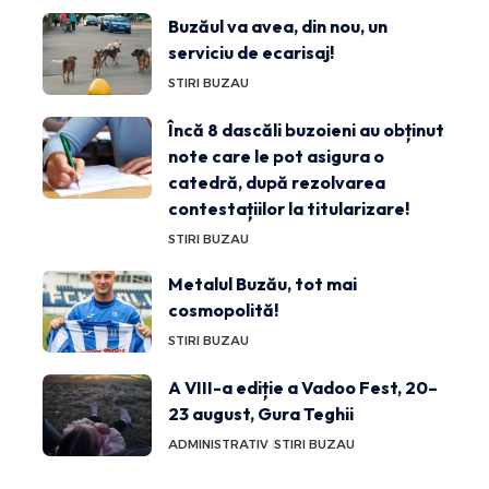
Buzăul va avea, din nou, un
serviciu de ecarisaj!
STIRI BUZAU
Încă 8 dascăli buzoieni au obținut
note care le pot asigura o
catedră, după rezolvarea
contestațiilor la titularizare!
STIRI BUZAU
Metalul Buzău, tot mai
cosmopolită!
STIRI BUZAU
A VIII-a ediție a Vadoo Fest, 20–
23 august, Gura Teghii
ADMINISTRATIV
STIRI BUZAU