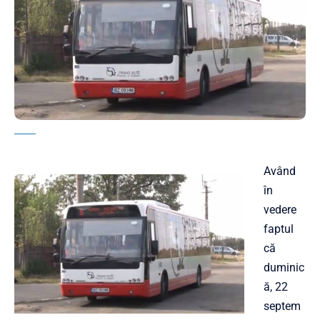
Având
în
vedere
faptul
că
duminic
ă, 22
septem