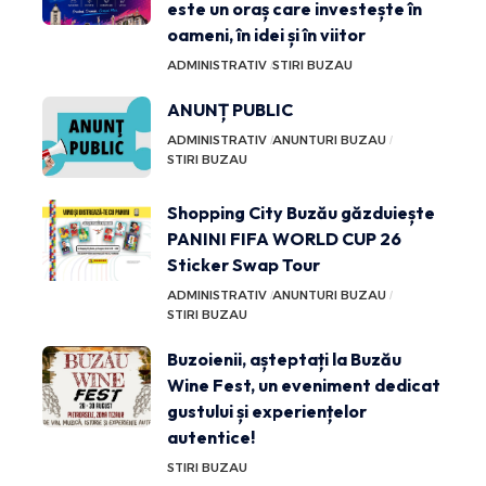
este un oraș care investește în
oameni, în idei și în viitor
ADMINISTRATIV
STIRI BUZAU
ANUNȚ PUBLIC
ADMINISTRATIV
ANUNTURI BUZAU
STIRI BUZAU
Shopping City Buzău găzduiește
PANINI FIFA WORLD CUP 26
Sticker Swap Tour
ADMINISTRATIV
ANUNTURI BUZAU
STIRI BUZAU
Buzoienii, așteptați la Buzău
Wine Fest, un eveniment dedicat
gustului și experiențelor
autentice!
STIRI BUZAU