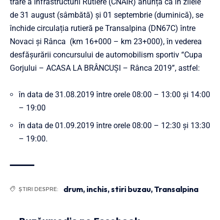
trare a Infrastructurii Rutiere (CNAIR) anunță că în zilele
de 31 august (sâmbătă) și 01 septembrie (duminică), se
închide circulația rutieră pe Transalpina (DN67C) între
Novaci și Rânca (km 16+000 – km 23+000), în vederea
desfășurării concursului de automobilism sportiv “Cupa
Gorjului – ACASA LA BRÂNCUȘI – Rânca 2019”, astfel:
în data de 31.08.2019 între orele 08:00 – 13:00 și 14:00
– 19:00
în data de 01.09.2019 între orele 08:00 – 12:30 și 13:30
– 19:00.
drum
,
inchis
,
stiri buzau
,
Transalpina
ȘTIRI DESPRE: