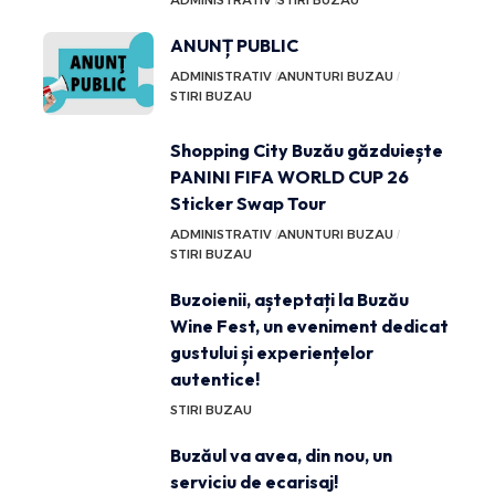
ANUNȚ PUBLIC
ADMINISTRATIV
ANUNTURI BUZAU
STIRI BUZAU
Shopping City Buzău găzduiește
PANINI FIFA WORLD CUP 26
Sticker Swap Tour
ADMINISTRATIV
ANUNTURI BUZAU
STIRI BUZAU
Buzoienii, așteptați la Buzău
Wine Fest, un eveniment dedicat
gustului și experiențelor
autentice!
STIRI BUZAU
Buzăul va avea, din nou, un
serviciu de ecarisaj!