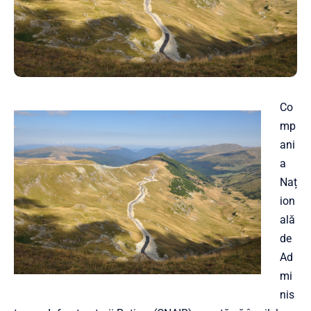
Co
mp
ani
a
Naț
ion
ală
de
Ad
mi
nis