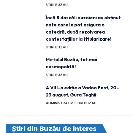
STIRI BUZAU
Încă 8 dascăli buzoieni au obținut
note care le pot asigura o
catedră, după rezolvarea
contestațiilor la titularizare!
STIRI BUZAU
Metalul Buzău, tot mai
cosmopolită!
STIRI BUZAU
A VIII-a ediție a Vadoo Fest, 20–
23 august, Gura Teghii
ADMINISTRATIV
STIRI BUZAU
Știri din Buzău de interes