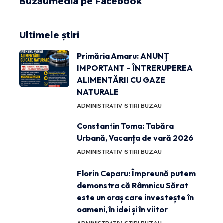
Buzăumedia pe Facebook
Ultimele știri
Primăria Amaru: ANUNȚ
IMPORTANT – ÎNTRERUPEREA
ALIMENTĂRII CU GAZE
NATURALE
ADMINISTRATIV
STIRI BUZAU
Constantin Toma: Tabăra
Urbană, Vacanța de vară 2026
ADMINISTRATIV
STIRI BUZAU
Florin Ceparu: Împreună putem
demonstra că Râmnicu Sărat
este un oraș care investește în
oameni, în idei și în viitor
ADMINISTRATIV
STIRI BUZAU