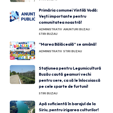
Primăria comunei Vintilă Vodă:
Vești importante pentru
comunitatea noastră!
ADMINISTRATIV
ANUNTURI BUZAU
STIRI BUZAU
”Marea Bălăceală” se amână!
ADMINISTRATIV
STIRI BUZAU
Stațiunea pentru Legumicultură
Buzău caută geamuri vechi
pentru sere, ca să le înlocuiască
pe cele sparte de furtuni!
STIRI BUZAU
Apă suficientă în barajul de la
Siriu, pentru irigarea culturilor!