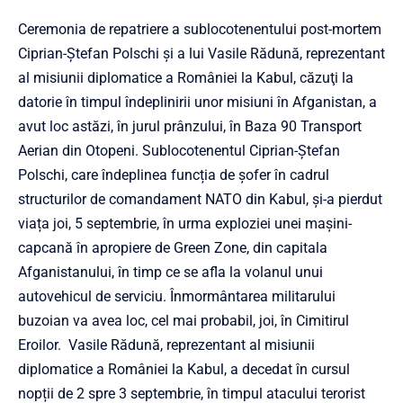
Ceremonia de repatriere a sublocotenentului post-mortem
Ciprian-Ștefan Polschi și a lui Vasile Rădună, reprezentant
al misiunii diplomatice a României la Kabul, căzuţi la
datorie în timpul îndeplinirii unor misiuni în Afganistan, a
avut loc astăzi, în jurul prânzului, în Baza 90 Transport
Aerian din Otopeni. Sublocotenentul Ciprian-Ștefan
Polschi, care îndeplinea funcția de șofer în cadrul
structurilor de comandament NATO din Kabul, și-a pierdut
viața joi, 5 septembrie, în urma exploziei unei mașini-
capcană în apropiere de Green Zone, din capitala
Afganistanului, în timp ce se afla la volanul unui
autovehicul de serviciu. Înmormântarea militarului
buzoian va avea loc, cel mai probabil, joi, în Cimitirul
Eroilor. Vasile Rădună, reprezentant al misiunii
diplomatice a României la Kabul, a decedat în cursul
nopții de 2 spre 3 septembrie, în timpul atacului terorist