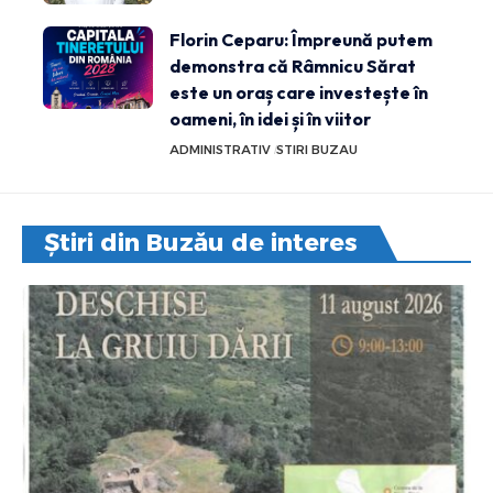
Florin Ceparu: Împreună putem
demonstra că Râmnicu Sărat
este un oraș care investește în
oameni, în idei și în viitor
ADMINISTRATIV
STIRI BUZAU
Știri din Buzău de interes