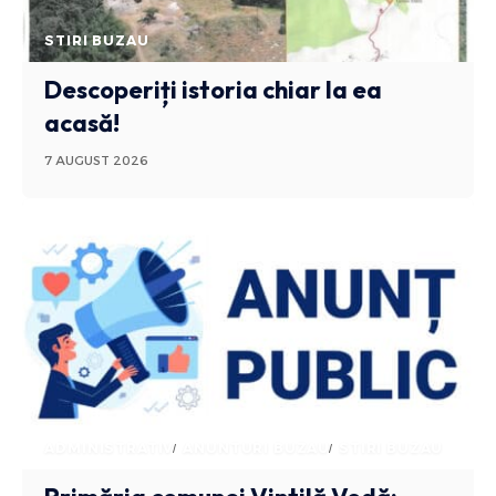
STIRI BUZAU
Descoperiți istoria chiar la ea
acasă!
7 AUGUST 2026
ADMINISTRATIV
ANUNTURI BUZAU
STIRI BUZAU