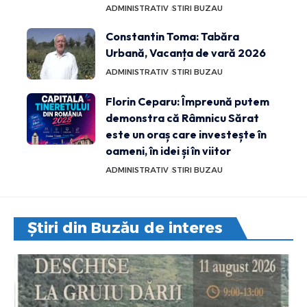
ADMINISTRATIV
STIRI BUZAU
Constantin Toma: Tabăra
Urbană, Vacanța de vară 2026
ADMINISTRATIV
STIRI BUZAU
Florin Ceparu: Împreună putem
demonstra că Râmnicu Sărat
este un oraș care investește în
oameni, în idei și în viitor
ADMINISTRATIV
STIRI BUZAU
Știri din Buzău de interes