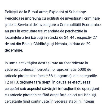
Polițiștii de la Biroul Arme, Explozivi și Substanțe
Periculoase împreună cu poliţişti de investigaţii criminale
şi de la Serviciul de Investigare a Criminalităţii Economice
au pus în executare trei mandate de percheziţie la
locuinţele a trei bărbaţi în vârstă de 34, 44 , respectiv 27
de ani din Boldu, Căldărăşti şi Nehoiu, la data de 29
decembrie.
În urma activităţilor desfăşurate au fost ridicate în
vederea continuării cercetărilor aproximativ 6000 de
articole pirotehnice (peste 36 kilograme), din categoriile
F2 şi F3, deţinute fără drept. În cauză se efectuează
cercetări sub aspectul săvârșirii infracțiunii de operațiuni
cu articole pirotehnice fără drept faţă de cei trei bănuiţi,
cercetările fiind continuate, în vederea stabilirii întregii