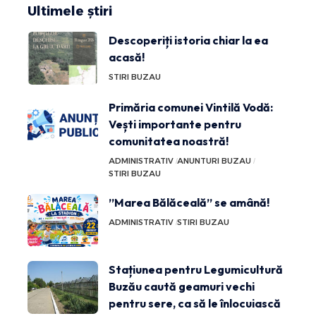
Ultimele știri
Descoperiți istoria chiar la ea
acasă!
STIRI BUZAU
Primăria comunei Vintilă Vodă:
Vești importante pentru
comunitatea noastră!
ADMINISTRATIV
ANUNTURI BUZAU
STIRI BUZAU
”Marea Bălăceală” se amână!
ADMINISTRATIV
STIRI BUZAU
Stațiunea pentru Legumicultură
Buzău caută geamuri vechi
pentru sere, ca să le înlocuiască