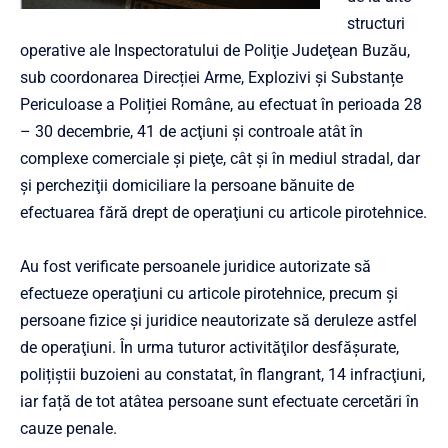
structuri
operative ale Inspectoratului de Poliţie Judeţean Buzău,
sub coordonarea Direcției Arme, Explozivi și Substanțe
Periculoase a Poliției Române, au efectuat în perioada 28
– 30 decembrie, 41 de acţiuni și controale atât în
complexe comerciale şi pieţe, cât şi în mediul stradal, dar
şi percheziţii domiciliare la persoane bănuite de
efectuarea fără drept de operaţiuni cu articole pirotehnice.
Au fost verificate persoanele juridice autorizate să
efectueze operaţiuni cu articole pirotehnice, precum şi
persoane fizice şi juridice neautorizate să deruleze astfel
de operaţiuni. În urma tuturor activităţilor desfăşurate,
polițiștii buzoieni au constatat, în flangrant, 14 infracţiuni,
iar față de tot atâtea persoane sunt efectuate cercetări în
cauze penale.