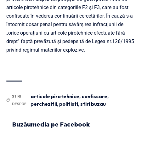
articole pirotehnice din categoriile F2 şi F3, care au fost
confiscate în vederea continuării cercetărilor. În cauză s-a
întocmit dosar penal pentru săvârşirea infracţiunii de
„orice operaţiuni cu articole pirotehnice efectuate fără
drept” faptă prevăzută şi pedepsită de Legea nr.126/1995
privind regimul materiilor explozive.
articole pirotehnice
,
confiscare
,
ȘTIRI
perchezitii
,
politisti
,
stiri buzau
DESPRE:
Buzăumedia pe Facebook