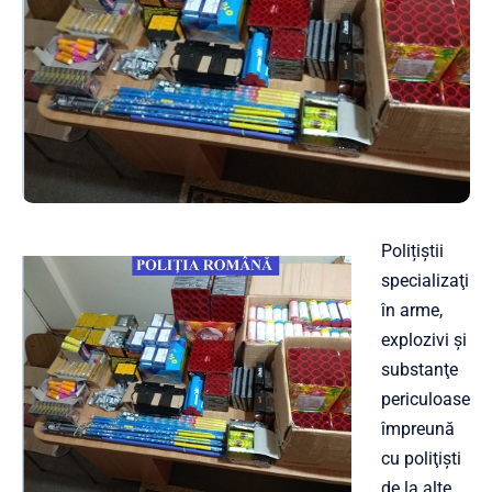
Polițiștii
specializaţi
în arme,
explozivi şi
substanţe
periculoase
împreună
cu poliţişti
de la alte