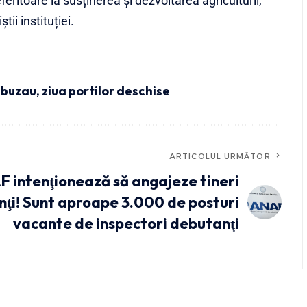
eritoare la susținerea și dezvoltarea agriculturii,
tii instituției.
i buzau
,
ziua portilor deschise
ARTICOLUL URMĂTOR
 intenţionează să angajeze tineri
nţi! Sunt aproape 3.000 de posturi
vacante de inspectori debutanţi