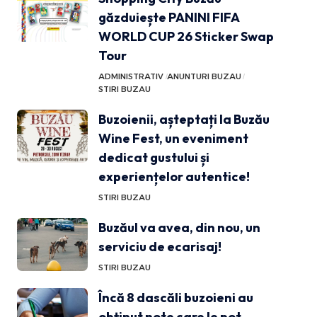
găzduiește PANINI FIFA
WORLD CUP 26 Sticker Swap
Tour
ADMINISTRATIV
ANUNTURI BUZAU
STIRI BUZAU
Buzoienii, așteptați la Buzău
Wine Fest, un eveniment
dedicat gustului și
experiențelor autentice!
STIRI BUZAU
Buzăul va avea, din nou, un
serviciu de ecarisaj!
STIRI BUZAU
Încă 8 dascăli buzoieni au
obținut note care le pot