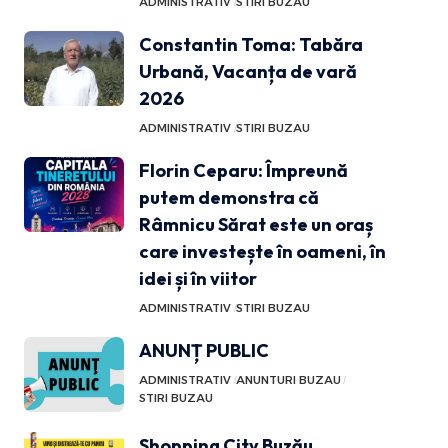
ADMINISTRATIV
STIRI BUZAU
Constantin Toma: Tabăra
Urbană, Vacanța de vară
2026
ADMINISTRATIV
STIRI BUZAU
Florin Ceparu: Împreună
putem demonstra că
Râmnicu Sărat este un oraș
care investește în oameni, în
idei și în viitor
ADMINISTRATIV
STIRI BUZAU
ANUNȚ PUBLIC
ADMINISTRATIV
ANUNTURI BUZAU
STIRI BUZAU
Shopping City Buzău