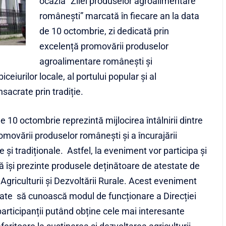
ocazia “Zilei produselor agroalimentare
românești” marcată în fiecare an la data
de 10 octombrie, zi dedicată prin
excelență promovării produselor
agroalimentare românești și
eiurilor locale, al portului popular și al
sacrate prin tradiție.
e 10 octombrie reprezintă mijlocirea întâlnirii dintre
movării produselor românești și a încurajării
i tradiționale. Astfel, la eveniment vor participa și
să își prezinte produsele deținătoare de atestate de
Agriculturii și Dezvoltării Rurale. Acest eveniment
sate să cunoască modul de funcționare a Direcției
articipanții putând obține cele mai interesante