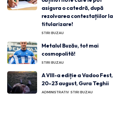
asigura o catedră, după
rezolvarea contestațiilor la
titularizare!
STIRI BUZAU
Metalul Buzău, tot mai
cosmopolită!
STIRI BUZAU
A VIII-a ediție a Vadoo Fest,
20–23 august, Gura Teghii
ADMINISTRATIV
STIRI BUZAU