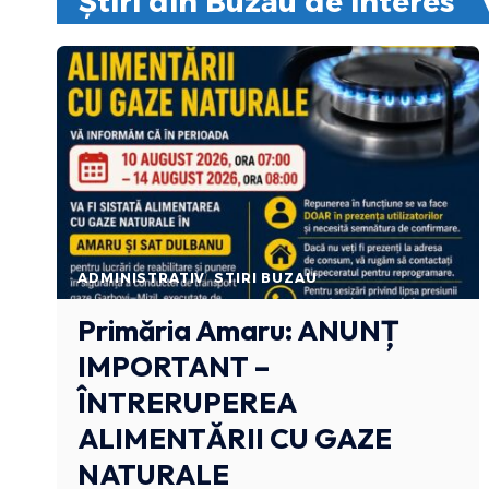
Știri din Buzău de interes
ADMINISTRATIV
STIRI BUZAU
Primăria Amaru: ANUNȚ
IMPORTANT –
ÎNTRERUPEREA
ALIMENTĂRII CU GAZE
NATURALE