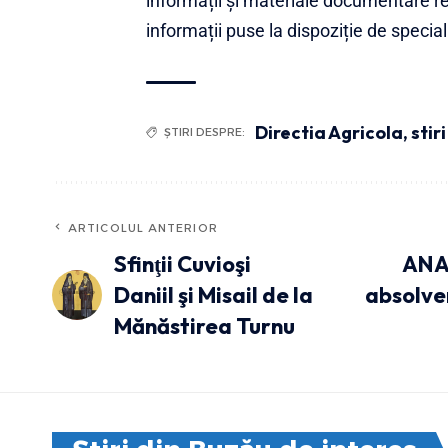
informații și materiale documentare ref
informații puse la dispoziție de specialiș
Directia Agricola
,
stir
ȘTIRI DESPRE:
ARTICOLUL ANTERIOR
Sfinţii Cuvioşi
ANAF
Daniil şi Misail de la
absolve
Mănăstirea Turnu