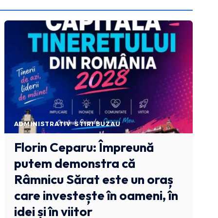
ADMINISTRATIV
STIRI BUZAU
Florin Ceparu: Împreună
putem demonstra că
Râmnicu Sărat este un oraș
care investește în oameni, în
idei și în viitor