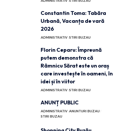
ADMINISTRATIV
STIRI BUZAU
Constantin Toma: Tabăra
Urbană, Vacanța de vară
2026
ADMINISTRATIV
STIRI BUZAU
Florin Ceparu: Împreună
putem demonstra că
Râmnicu Sărat este un oraș
care investește în oameni, în
idei și în viitor
ADMINISTRATIV
STIRI BUZAU
ANUNȚ PUBLIC
ADMINISTRATIV
ANUNTURI BUZAU
STIRI BUZAU
Shopping City Buzău