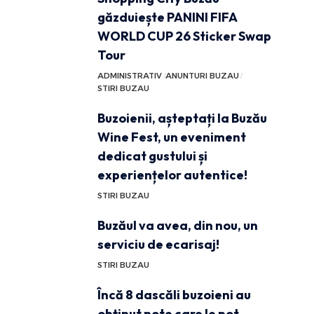
găzduiește PANINI FIFA
WORLD CUP 26 Sticker Swap
Tour
ADMINISTRATIV
ANUNTURI BUZAU
STIRI BUZAU
Buzoienii, așteptați la Buzău
Wine Fest, un eveniment
dedicat gustului și
experiențelor autentice!
STIRI BUZAU
Buzăul va avea, din nou, un
serviciu de ecarisaj!
STIRI BUZAU
Încă 8 dascăli buzoieni au
obținut note care le pot