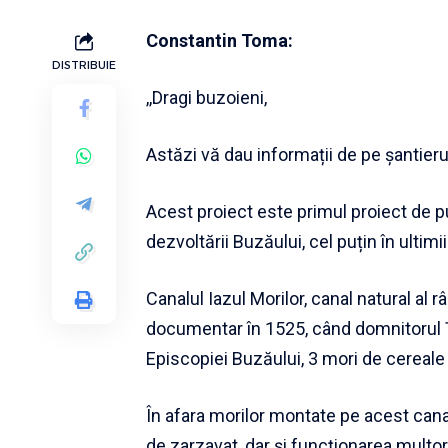
Constantin Toma:
DISTRIBUIE
,,Dragi buzoieni,
Astăzi vă dau informații de pe șantierul
Acest proiect este primul proiect de p
dezvoltării Buzăului, cel puțin în ultimi
Canalul Iazul Morilor, canal natural al 
documentar în 1525, când domnitorul Ț
Episcopiei Buzăului, 3 mori de cereale
În afara morilor montate pe acest canal,
de zarzavat, dar și funcționarea multo