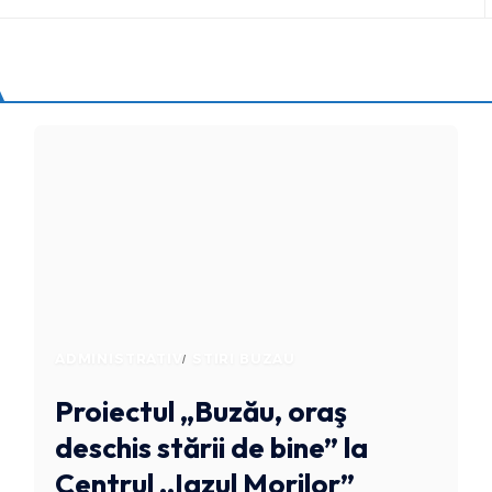
ADMINISTRATIV
STIRI BUZAU
Proiectul „Buzău, oraş
deschis stării de bine” la
Centrul ,,Iazul Morilor”