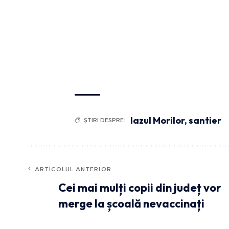
Iazul Morilor
,
santier
ȘTIRI DESPRE:
ARTICOLUL ANTERIOR
Cei mai mulți copii din județ vor
merge la școală nevaccinați