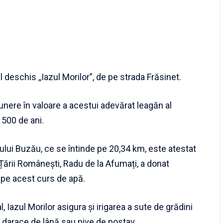
 deschis ,,Iazul Morilor”, de pe strada Frăsinet.
unere în valoare a acestui adevărat leagăn al
i 500 de ani.
râului Buzău, ce se întinde pe 20,34 km, este atestat
ării Românești, Radu de la Afumați, a donat
 pe acest curs de apă.
 Iazul Morilor asigura și irigarea a sute de grădini
r darace de lână sau pive de postav.