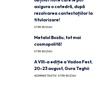
asigura o catedră, după
rezolvarea contestațiilor la
titularizare!
STIRI BUZAU
Metalul Buzău, tot mai
cosmopolită!
STIRI BUZAU
A VIII-a ediție a Vadoo Fest,
20–23 august, Gura Teghii
ADMINISTRATIV
STIRI BUZAU