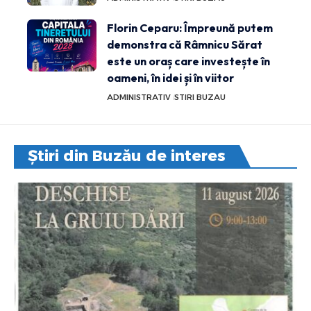
Florin Ceparu: Împreună putem
demonstra că Râmnicu Sărat
este un oraș care investește în
oameni, în idei și în viitor
ADMINISTRATIV
STIRI BUZAU
Știri din Buzău de interes