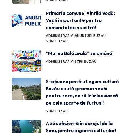
STIRI BUZAU
Primăria comunei Vintilă Vodă:
Vești importante pentru
comunitatea noastră!
ADMINISTRATIV
ANUNTURI BUZAU
STIRI BUZAU
”Marea Bălăceală” se amână!
ADMINISTRATIV
STIRI BUZAU
Stațiunea pentru Legumicultură
Buzău caută geamuri vechi
pentru sere, ca să le înlocuiască
pe cele sparte de furtuni!
STIRI BUZAU
Apă suficientă în barajul de la
Siriu, pentru irigarea culturilor!