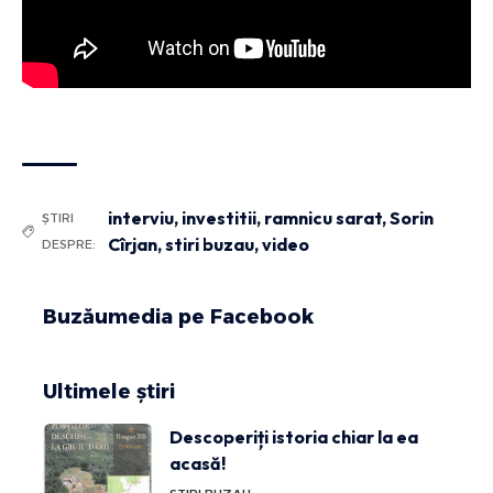
interviu
,
investitii
,
ramnicu sarat
,
Sorin
ȘTIRI
Cîrjan
,
stiri buzau
,
video
DESPRE:
Buzăumedia pe Facebook
Ultimele știri
Descoperiți istoria chiar la ea
acasă!