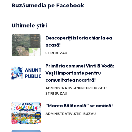
Buzăumedia pe Facebook
Ultimele știri
Descoperiți istoria chiar la ea
acasă!
STIRI BUZAU
Primăria comunei Vintilă Vodă:
Vești importante pentru
comunitatea noastră!
ADMINISTRATIV
ANUNTURI BUZAU
STIRI BUZAU
”Marea Bălăceală” se amână!
ADMINISTRATIV
STIRI BUZAU