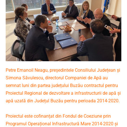
Petre Emanoil Neagu, președintele Consiliului Județean și
Simona Săvulescu, directorul Companiei de Apă au
semnat luni din partea județului Buzău contractul pentru
Proiectul Regional de dezvoltare a infrastructurii de apă şi
apă uzată din Județul Buzău
pentru perioada 2014-2020
.
Proiectul este cofinanțat din Fondul de Coeziune prin
Programul Operațional Infrastructură Mare 2014-2020 și