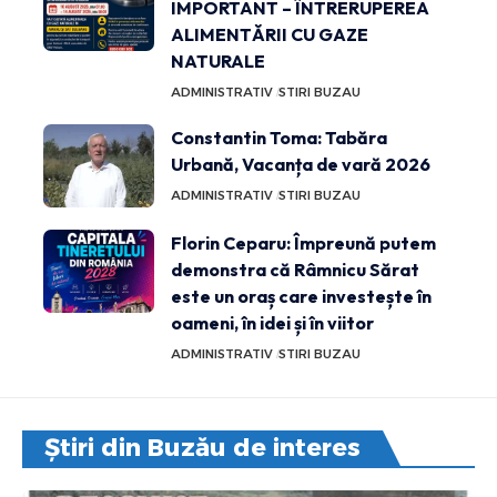
IMPORTANT – ÎNTRERUPEREA
ALIMENTĂRII CU GAZE
NATURALE
ADMINISTRATIV
STIRI BUZAU
Constantin Toma: Tabăra
Urbană, Vacanța de vară 2026
ADMINISTRATIV
STIRI BUZAU
Florin Ceparu: Împreună putem
demonstra că Râmnicu Sărat
este un oraș care investește în
oameni, în idei și în viitor
ADMINISTRATIV
STIRI BUZAU
Știri din Buzău de interes