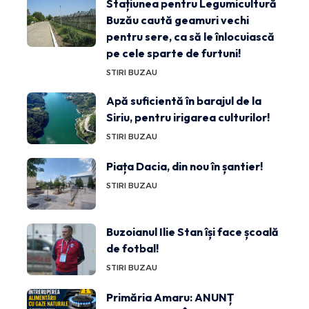
Stațiunea pentru Legumicultură
Buzău caută geamuri vechi
pentru sere, ca să le înlocuiască
pe cele sparte de furtuni!
STIRI BUZAU
Apă suficientă în barajul de la
Siriu, pentru irigarea culturilor!
STIRI BUZAU
Piața Dacia, din nou în șantier!
STIRI BUZAU
Buzoianul Ilie Stan își face școală
de fotbal!
STIRI BUZAU
Primăria Amaru: ANUNȚ