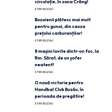
circulație, în zona Crâng!
STIRI BUZAU
Buzoienii plătesc mai mult
pentru gunoi, din cauza
prețului carburanților!
STIRI BUZAU
8 mașini lovite dintr-un foc, la
Rm. Sărat, de un șofer
neatent!
STIRI BUZAU
O nouă victorie pentru
Handbal Club Buzău, în
perioada de pregătire!
STIRI BUZAU