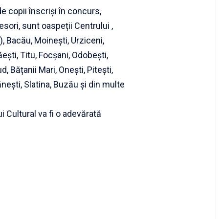
de copii înscriși în concurs,
fesori, sunt oaspeții Centrului ,
), Bacău, Moinești, Urziceni,
ăești, Titu, Focșani, Odobești,
, Bățanii Mari, Onești, Pitești,
ești, Slatina, Buzău și din multe
i Cultural va fi o adevărată