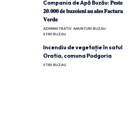
Compania de Apă Buzău: 𝐏𝐞𝐬𝐭𝐞
𝟐𝟎.𝟎𝟎𝟎 𝐝𝐞 𝐛𝐮𝐳𝐨𝐢𝐞𝐧𝐢 𝐚𝐮 𝐚𝐥𝐞𝐬 𝐅𝐚𝐜𝐭𝐮𝐫𝐚
𝐕𝐞𝐫𝐝𝐞
ADMINISTRATIV
ANUNTURI BUZAU
STIRI BUZAU
Incendiu de vegetație în satul
Oratia, comuna Podgoria
STIRI BUZAU