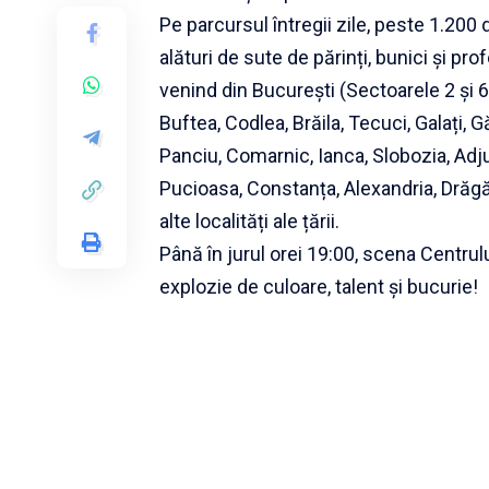
Pe parcursul întregii zile, peste 1.200 
alături de sute de părinți, bunici și pro
venind din București (Sectoarele 2 și 6
Buftea, Codlea, Brăila, Tecuci, Galați, G
Panciu, Comarnic, Ianca, Slobozia, Adjud
Pucioasa, Constanța, Alexandria, Drăgăn
alte localități ale țării.
Până în jurul orei 19:00, scena Centrulu
explozie de culoare, talent și bucurie!