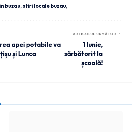
din buzau
,
stiri locale buzau,
ARTICOLUL URMĂTOR
rea apei potabile va
1 Iunie,
țișu și Lunca
sărbătorit la
școală!