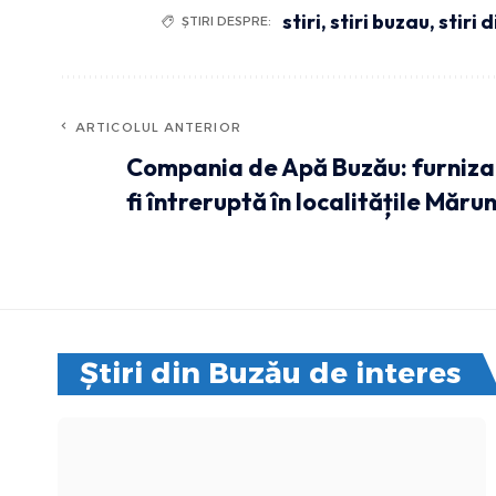
stiri
,
stiri buzau
,
stiri 
ȘTIRI DESPRE:
ARTICOLUL ANTERIOR
Compania de Apă Buzău: furniza
fi întreruptă în localitățile Mărun
Știri din Buzău de interes