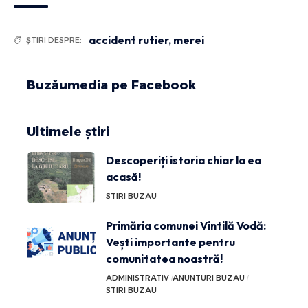
accident rutier
,
merei
ȘTIRI DESPRE:
Buzăumedia pe Facebook
Ultimele știri
Descoperiți istoria chiar la ea
acasă!
STIRI BUZAU
Primăria comunei Vintilă Vodă:
Vești importante pentru
comunitatea noastră!
ADMINISTRATIV
ANUNTURI BUZAU
STIRI BUZAU