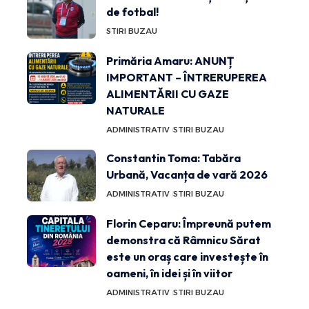
de fotbal!
STIRI BUZAU
Primăria Amaru: ANUNȚ
IMPORTANT – ÎNTRERUPEREA
ALIMENTĂRII CU GAZE
NATURALE
ADMINISTRATIV
STIRI BUZAU
Constantin Toma: Tabăra
Urbană, Vacanța de vară 2026
ADMINISTRATIV
STIRI BUZAU
Florin Ceparu: Împreună putem
demonstra că Râmnicu Sărat
este un oraș care investește în
oameni, în idei și în viitor
ADMINISTRATIV
STIRI BUZAU