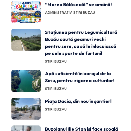
”Marea Bălăceală” se amână!
ADMINISTRATIV
STIRI BUZAU
Stațiunea pentru Legumicultură
Buzău caută geamuri vechi
pentru sere, ca să le înlocuiască
pe cele sparte de furtuni!
STIRI BUZAU
Apă suficientă în barajul de la
Siriu, pentru irigarea culturilor!
STIRI BUZAU
Piața Dacia, din nou în șantier!
STIRI BUZAU
Buzoianul Ilie Stan își face școală