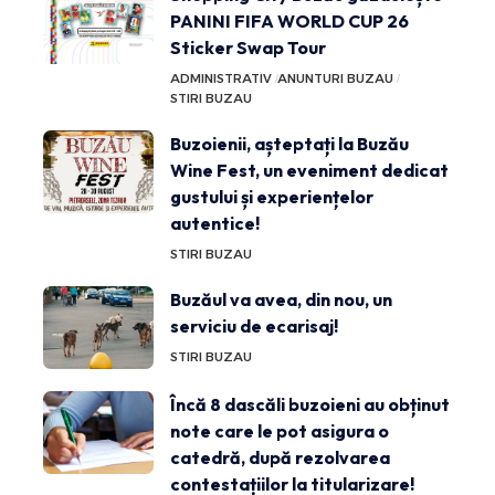
PANINI FIFA WORLD CUP 26
Sticker Swap Tour
ADMINISTRATIV
ANUNTURI BUZAU
STIRI BUZAU
Buzoienii, așteptați la Buzău
Wine Fest, un eveniment dedicat
gustului și experiențelor
autentice!
STIRI BUZAU
Buzăul va avea, din nou, un
serviciu de ecarisaj!
STIRI BUZAU
Încă 8 dascăli buzoieni au obținut
note care le pot asigura o
catedră, după rezolvarea
contestațiilor la titularizare!