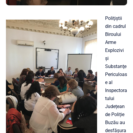
Poliţiştii
din cadrul
Biroului
Arme
Explozivi
şi
Substanţe
Periculoas
e al
Inspectora
tului
Județean
de Poliție
Buzău au
desfăşura