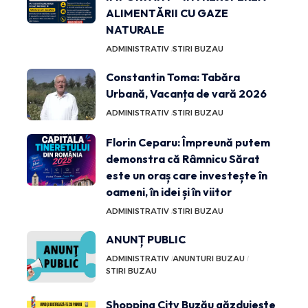
ALIMENTĂRII CU GAZE
NATURALE
ADMINISTRATIV
STIRI BUZAU
Constantin Toma: Tabăra
Urbană, Vacanța de vară 2026
ADMINISTRATIV
STIRI BUZAU
Florin Ceparu: Împreună putem
demonstra că Râmnicu Sărat
este un oraș care investește în
oameni, în idei și în viitor
ADMINISTRATIV
STIRI BUZAU
ANUNȚ PUBLIC
ADMINISTRATIV
ANUNTURI BUZAU
STIRI BUZAU
Shopping City Buzău găzduiește