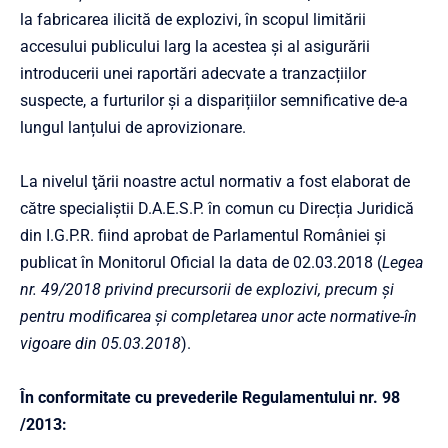
la fabricarea ilicită de explozivi, în scopul limitării
accesului publicului larg la acestea și al asigurării
introducerii unei raportări adecvate a tranzacțiilor
suspecte, a furturilor și a disparițiilor semnificative de-a
lungul lanțului de aprovizionare.
La nivelul ţării noastre actul normativ a fost elaborat de
către specialiștii D.A.E.S.P. în comun cu Direcția Juridică
din I.G.P.R. fiind aprobat de Parlamentul României și
publicat în Monitorul Oficial la data de 02.03.2018 (
Legea
nr. 49/2018 privind precursorii de explozivi, precum şi
pentru modificarea şi completarea unor acte normative-în
vigoare din 05.03.2018
).
În conformitate cu prevederile Regulamentului nr. 98
/2013
: