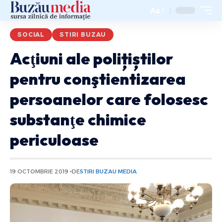
Aa
SOCIAL
STIRI BUZAU
Acţiuni ale polițiștilor
pentru conştientizarea
persoanelor care folosesc
substanţe chimice
periculoase
19 OCTOMBRIE 2019
DE
STIRI BUZAU MEDIA