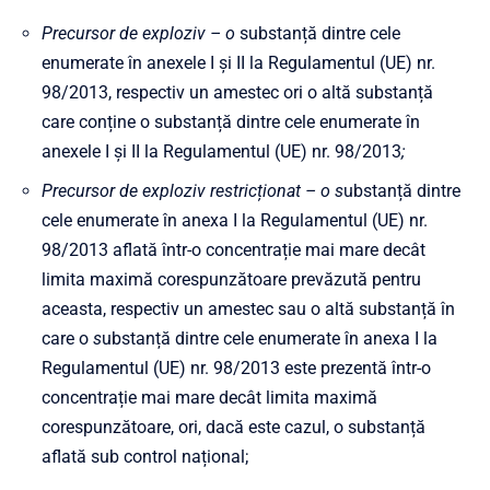
Precursor de exploziv – o
substanță dintre cele
enumerate în anexele I și II la Regulamentul (UE) nr.
98/2013, respectiv un amestec ori o altă substanță
care conține o substanță dintre cele enumerate în
anexele I și II la Regulamentul (UE) nr. 98/2013
;
Precursor de exploziv restricționat – o s
ubstanță dintre
cele enumerate în anexa I la Regulamentul (UE) nr.
98/2013 aflată într-o concentrație mai mare decât
limita maximă corespunzătoare prevăzută pentru
aceasta, respectiv un amestec sau o altă substanță în
care o
s
ubstanță dintre cele enumerate în anexa I la
Regulamentul (UE) nr. 98/2013 este prezentă într-o
concentrație mai mare decât limita maximă
corespunzătoare, ori, dacă este cazul, o substanță
aflată sub control național;